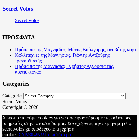
Secret Volos
Secret Volos
ΠΡΟΣΦΑΤΑ
Πρόσωπα της Μαγνησίας. Μάνος Βούλγαρης, αναβάτης καρτ
Καλλιτέχνες της Μαγνησίας. Γιάννης Αντζούρης,
τραγουδιστής
Πρόσωπα της Μαγνησίας. Χρήστος Αγνουσιώτης,
αρχιτέκτονας
Categories
Categories
Secret Volos
Copyright © 2020 -
Χρησιμοποιούμε cookies για να σας προσφέρουμε τις καλύτερες
υπηρεσίες στην ιστοσελίδα μας. Συνεχίζοντας την περιήγηση στο
secretvolos.gr, αποδέχεστε τη χρήση
cookies.
ΣΥΜΦΩΝΩ
Περισσότερα