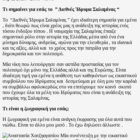
Τι σημαίνει για εσάς το ” Διεθνές Ίδρυμα Σαλαμίνας “
Το “Διεθνές Ίδρυμα Σαλαμίνας ” έχει ιδιαίτερη σημασία για εμένα
, διότι θεωρώ πως είναι χρέος μας η ανάδειξη της ιστορίας ενός
τόσου ένδοξου τόπου . Η ναυμαχία της Σαλαμίνας έπαιξε
σημαντικό ρόλο στην ιστορία της Ελλάδας μέσα από ένα ένα
μύνημα δύναμης, ανδρείας, αγώνα για την ελευθερία , τα ιδανικά
και τις αξίες, αλλά και το χρέος προς την πατρίδα για την
δημοκρατία και τον πολιτισμό.
Μία νίκη που λειτούργησε σαν ασπίδα προστασίας για τον
πολιτισμό όχι μόνο της Ελλάδας αλλά και της Ευρώπης. Είναι
ιδιαίτερη τιμή για εμένα η ανάθεση των καθηκόντων ως εικαστικού
συμβούλου του Ιδρύματος και δεσμεύομαι με όλη μου την καρδιά
να συμβάλλω αφιλοκερδώς στο να επιτύχουμε τον κοινό σκοπό
που έχουμε όλα τα μέλη του Ιδρύματος που είναι η ανάδειξη της
ιστορίας της Σαλαμίνας.
Τι είναι η ζωγραφική για εσάς;
Η ζωγραφική για εμένα είναι ανάγκη έκφρασης για όλα αυτά που
νιώθω. Είναι το άλλο μου μισό . Το έχω δηλώσει άλλωστε .