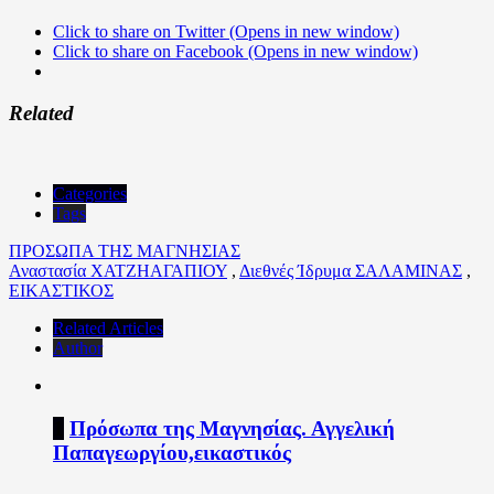
Click to share on Twitter (Opens in new window)
Click to share on Facebook (Opens in new window)
Related
Categories
Tags
ΠΡΟΣΩΠΑ ΤΗΣ ΜΑΓΝΗΣΙΑΣ
Αναστασία ΧΑΤΖΗΑΓΑΠΙΟΥ
,
Διεθνές Ίδρυμα ΣΑΛΑΜΙΝΑΣ
,
ΕΙΚΑΣΤΙΚΟΣ
Related Articles
Author
1
Πρόσωπα της Μαγνησίας. Αγγελική
Παπαγεωργίου,εικαστικός