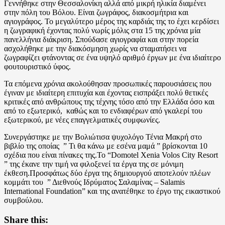
Γεννήθηκε στην Θεσσαλονίκη αλλά από μικρή ηλικία διαμένει
στην πόλη του Βόλου. Είναι ζωγράφος, διακοσμήτρια και
αγιογράφος. Το μεγαλύτερο μέρος της καρδιάς της το έχει κερδίσει
η ζωγραφική έχοντας πολύ νωρίς μόλις στα 15 της χρόνια μία
πανελλήνια διάκριση. Σπούδασε αγιογραφία και στην πορεία
ασχολήθηκε με την διακόσμηση χωρίς να σταματήσει να
ζωγραφίζει φτάνοντας σε ένα υψηλό αριθμό έργων με ένα ιδιαίτερο
φουτουριστικό ύφος.
Τα επόμενα χρόνια ακολούθησαν προσωπικές παρουσιάσεις που
έγιναν με ιδιαίτερη επιτυχία και έχοντας εισπράξει πολύ θετικές
κριτικές από ανθρώπους της τέχνης τόσο από την Ελλάδα όσο και
από το εξωτερικό, καθώς και το ενδιαφέρων από γκαλερί του
εξωτερικού, με νέες επαγγελματικές συμφωνίες.
Συνεργάστηκε με την Βολιώτισα ψυχολόγο Τένια Μακρή στο
βιβλίο της οποίας ” Τι θα κάνω με εσένα μαμά ” βρίσκονται 10
σχέδια που είναι πίνακες της.Το “Domotel Xenia Volos City Resort
” της έκανε την τιμή να φιλοξενεί τα έργα της σε μόνιμη
έκθεση.Προσφάτως δύο έργα της δημιουργού αποτελούν πλέων
κομμάτι του ” Διεθνούς Ιδρύματος Σαλαμίνας – Salamis
International Foundation” και της ανατέθηκε το έργο της εικαστικού
συμβούλου.
Share this: