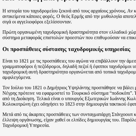
Η ιστορία του ταχυδρομείου ξεκινά από τους αρχαίους χρόνους. Αν
αντικείμενα κάποιες φορές. Ο θεός Ερμής από την μυθολογία αποτ
σιγά οι αγγελιοφόροι εξελίσσονταν.
Πρώτη οργανωμένη ταχυδρομική δραστηριότητα στον ελλαδικό χώρο
σύστημα μεταφοράς επιστολών προεστών που επιθυμούσαν να επικο
Οι προσπάθειες σύστασης ταχυδρομικής υπηρεσίας
Είναι το 1821 με τις προσπάθειες του αγώνα να επιβάλλουν την άμ
γραμματοφόροι ή πεζόδρομοι, δηλαδή πεζοί ή έφιπποι ταχυδρόμοι υ
ταχυδρομική αυτή δραστηριότητα οργανώνεται από τοπικά ταχυδρομεί
αμφιλεγόμενα.
Τον Ιούλιο του 1821 ο Δημήτριος Υψηλάντης προσπάθησε να βάλει 
Νέγρης πρότεινε να εφαρμοστεί το Τουρκικό σύστημα “ποδοκόπι”.
από τη Διοίκηση. Τελικά είναι ο υπουργός Εξωτερικών Ιωάννης Κωλ
Κολοκοτρώνη έχει οδηγήσει το 1823 στην δημιουργία τακτικού έφι
Μετά από τις άκαρπες προσπάθειες των συνταγματάρχη Στάνχοουπ 
έλλειψη οργάνωσης, είχαν χαθεί οι ελπίδες δημιουργίας του. Παρόλ
Ταχυδρομική Υπηρεσία.