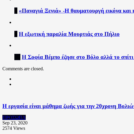
8
«Παναγιά Ξενιά» -Η θαυματουργή εικόνα και η
9
Η εξωτική παραλία Μουρτιάς στο Πήλιο
10
Η Σοφία Βέμπο έζησε στο Βόλο αλλά το σπίτι
Comments are closed.
Η εργασία είναι μάθημα ζωής για την 20χρονη Βολιώ
ΠΡΟΣΩΠΑ
Sep 23, 2020
2574
Views