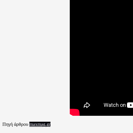
Πηγή άρθρου
maxmag.gr