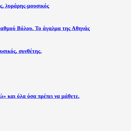
ς, λυράρης-μουσικός
ταθμού Βόλου. Το άγαλμα της Αθηνάς
σικός, συνθέτης.
» και όλα όσα πρέπει να μάθετε.