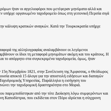
υδρόμων ήταν οι αγγελιοφόροι που μετέφεραν μηνύματα αλλά και
εν υπήρχε οργανωμένο ταχυδρομείο όπως στη γειτονική Περσία σιγά
 την κάλυψη κρατικών αναγκών. Κατά την Τουρκοκρατία υπήρχε
εταφορά της αλληλογραφίας αναλαμβάνουν οι λεγόμενοι
αμβάνουν οι ίδιοι τη μεταφορά μηνυμάτων ακόμη και του κράτους. Η
 και το απόρρητο στα συγκεκριμένα ταχυδρομεία, όμως, ήταν
ην 15η Νοεμβρίου 1821, στην Συνέλευση της Άμφισσας, ο Θεόδωρος
υσία αποκτά 15 άλογα για την αποστολή ειδήσεων και διαταγών
ς Ταχυδρομικής Υπηρεσίας. Παράλληλα η εισήγηση του
ανώνει την ταχυδρομική δραστηριότητα στο Μοριά.
που παρεμποδίστηκαν από την τότε Διοίκηση λόγω συμφερόντων και
ννη Καποδίστρια, που εκδίδεται στον Πόρο ιδρύεται η σύγχρονη