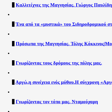
2
Καλλιτέχνες της Μαγνησίας. Γιώργος Παυλίδη
3
Ένα από τα «μυστικά» του Σιδηροδρομικού σ
4
Πρόσωπα της Μαγνησίας. Τόλης Κόκκινος|Μου
5
Γνωρίζοντας τους δρόμους της πόλης μας.
6
Αργώ,η συνέχεια ενός μύθου.Η σύγχρονη «Αργώ
7
Γνωρίζοντας τον τόπο μας. Νταμούχαρη