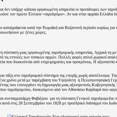
 και δεν υπήρχε κάποια οργανωμένη υπηρεσία οι προπάτορες των ταχ
ελούσε τον πρώτο Έλληνα «ταχυδρόμο». Αν και στην αρχαία Ελλάδα δ
 καταγράφεται κατά την Ρωμαϊκή και Βυζαντινή περίοδο κυρίως για
ινωνήσουν με ξένες χώρες.
εση σύσταση μιας οργανωμένης ταχυδρομικής υπηρεσίας. Αρχικά τη μ
πό τις εντολές των τοπικών αρχών. Πολλές φορές απλοί χωρικοί αναλ
α που διοικούνται από επιχειρηματίες και προκρίτους. Η αξιοπιστία
μια τάξη στο ταχυδρομικό σύστημα της εποχής χωρίς αποτέλεσμα. Τ
 Ένα χρόνο μετά με παρέμβαση του Υψηλάντη η Πελοποννησιακή Γερο
έττης που επιτυγχάνει τη δημιουργία μιας αξιοπρεπούς Κυβερνητική
ππου ταχυδρομείου, διοικούμενο από τον Αθανάσιο Καρδαρά που οργ
και συνταγματάρχη Φαβιέρου για τη σύσταση Γενικού ταχυδρομείου 
α αυτά στις 28 Σεπτεμβρίου του 1828 με προεδρικό διάταγμα του Ιωά