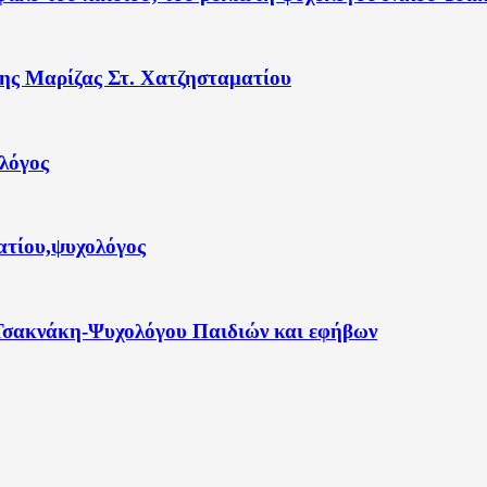
Tης Μαρίζας Στ. Χατζησταματίου
λόγος
τίου,ψυχολόγος
 Τσακνάκη-Ψυχολόγου Παιδιών και εφήβων