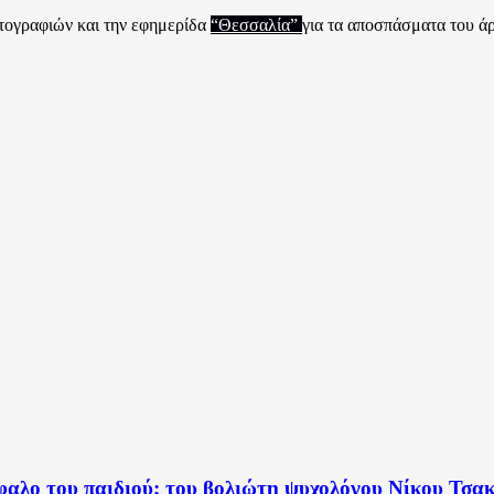
τογραφιών και την εφημερίδα
“Θεσσαλία”
για τα αποσπάσματα του ά
φαλο του παιδιού; του βολιώτη ψυχολόγου Νίκου Τσα