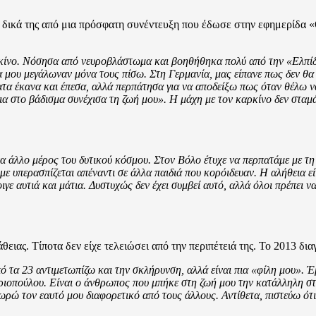
ικά της από μια πρόσφατη συνέντευξη που έδωσε στην εφημερίδα «Θε
κίνο. Νόσησα από νευροβλάστωμα και βοηθήθηκα πολύ από την «Ελπίδα
ια μου μεγάλωναν μόνα τους πίσω. Στη Γερμανία, μας είπανε πως δεν θα
ατα έκανα και έπεσα, αλλά περπάτησα για να αποδείξω πως όταν θέλω ν
α στο βάδισμα συνέχισα τη ζωή μου». Η μάχη με τον καρκίνο δεν σταμά
ένα άλλο μέρος του δυτικού κόσμου. Στον Βόλο έτυχε να περπατάμε με τ
με υπερασπίζεται απέναντι σε άλλα παιδιά που κορόιδευαν. Η αλήθεια εί
ιγε αυτιά και μάτια. Δυστυχώς δεν έχει συμβεί αυτό, αλλά όλοι πρέπει 
θειας. Τίποτα δεν είχε τελειώσει από την περιπέτειά της. Το 2013 
ό τα 23 αντιμετωπίζω και την σκλήρυνση, αλλά είναι πια «φίλη μου». 
δριοπούλου. Είναι ο άνθρωπος που μπήκε στη ζωή μου την κατάλληλη στι
εωρώ τον εαυτό μου διαφορετικό από τους άλλους. Αντίθετα, πιστεύω 