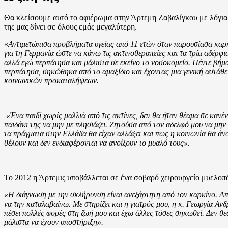
Θα κλείσουμε αυτό το αφιέρωμα στην Άρτεμη Ζαβαλίγκου με λόγια δ
της μας δίνει σε όλους εμάς μεγαλύτερη.
«
Αντιμετώπισα προβλήματα υγείας από 11 ετών όταν παρουσίασα καρ
για τη Γερμανία ώστε να κάνω τις ακτινοθεραπείες και τα τρία αδέρφ
αλλά εγώ περπάτησα και μάλιστα σε εκείνο το νοσοκομείο. Πέντε βήμ
περπάτησα, σηκώθηκα από το αμαξίδιο και έχοντας μια γενική αστάθει
κοινωνικών προκαταλήψεων.
«Ένα παιδί χωρίς μαλλιά από τις ακτίνες, δεν θα ήταν θέαμα σε καν
παιδάκι της να μην με πλησιάζει. Ζητούσα από τον αδελφό μου να μην 
τα πράγματα στην Ελλάδα θα είχαν αλλάξει και πως η κοινωνία θα άνο
θέλουν και δεν ενδιαφέρονται να ανοίξουν το μυαλό τους».
Το 2012 η Άρτεμις υποβάλλεται σε ένα σοβαρό χειρουργείο μυελοπά
«Η διάγνωση με την σκλήρυνση είναι ανεξάρτητη από τον καρκίνο. Απ
να την καταλαβαίνω. Με στηρίζει και η γιατρός μου, η κ. Γεωργία Αν
πέσει πολλές φορές στη ζωή μου και έχω άλλες τόσες σηκωθεί. Δεν θ
μάλιστα να έχουν υποστήριξη».