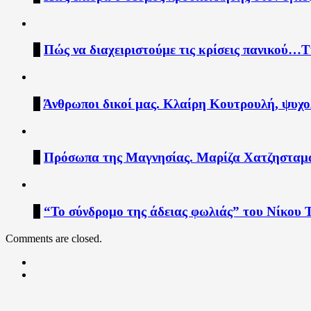
2
Πώς να διαχειριστούμε τις κρίσεις πανικού…
3
Άνθρωποι δικοί μας. Κλαίρη Κουτρουλή, ψυχο
4
Πρόσωπα της Μαγνησίας. Μαρίζα Χατζησταμα
5
“Το σύνδρομο της άδειας φωλιάς” του Νίκου
Comments are closed.