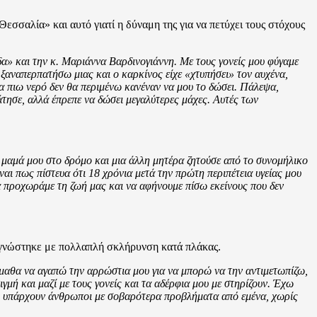
σσαλία» και αυτό γιατί η δύναμη της για να πετύχει τους στόχους
» και την κ. Μαριάννα Βαρδινογιάννη. Με τους γονείς μου φύγαμε
 ξαναπερπατήσω μιας και ο καρκίνος είχε «χτυπήσει» τον αυχένα,
α πιω νερό δεν θα περιμένω κανέναν να μου το δώσει. Πάλεψα,
τησε, αλλά έπρεπε να δώσει μεγαλύτερες μάχες. Αυτές των
η μαμά μου στο δρόμο και μια άλλη μητέρα ζητούσε από το συνομήλικο
ναι πως πίστευα ότι 18 χρόνια μετά την πρώτη περιπέτεια υγείας μου
να προχωράμε τη ζωή μας και να αφήνουμε πίσω εκείνους που δεν
διαγνώστηκε με πολλαπλή σκλήρυνση κατά πλάκας.
Έμαθα να αγαπώ την αρρώστια μου για να μπορώ να την αντιμετωπίζω,
γμή και μαζί με τους γονείς και τα αδέρφια μου με στηρίζουν. Έχω
ότι υπάρχουν άνθρωποι με σοβαρότερα προβλήματα από εμένα, χωρίς