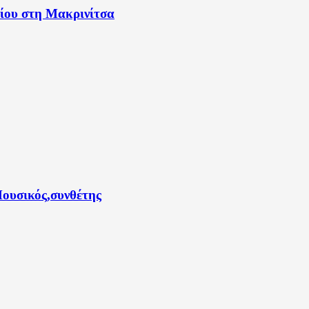
είου στη Μακρινίτσα
ουσικός,συνθέτης