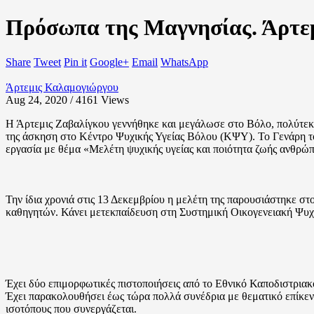
Πρόσωπα της Μαγνησίας. Άρτε
Share
Tweet
Pin it
Google+
Email
WhatsApp
Άρτεμις Καλαμογιώργου
Aug 24, 2020 / 4161
Views
Η Άρτεμις Ζαβαλίγκου γεννήθηκε και μεγάλωσε στο Βόλο, πολύτεκν
της άσκηση στο Κέντρο Ψυχικής Υγείας Βόλου (ΚΨΥ). Το Γενάρη τ
εργασία με θέμα «Μελέτη ψυχικής υγείας και ποιότητα ζωής ανθρ
Την ίδια χρονιά στις 13 Δεκεμβρίου η μελέτη της παρουσιάστηκε στ
καθηγητών. Κάνει μετεκπαίδευση στη Συστημική Οικογενειακή Ψυχ
Έχει δύο επιμορφωτικές πιστοποιήσεις από το Εθνικό Καποδιστρι
Έχει παρακολουθήσει έως τώρα πολλά συνέδρια με θεματικό επίκεντ
ισοτόπους που συνεργάζεται.