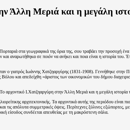
ην Άλλη Μεριά και η μεγάλη ιστ
ορταριά στα γεωγραφικά της όρια της, σου τραβάει την προσοχή ένα ε
και αναρωτήθηκα σε ποιόν να ανήκει και ποια είναι η ιστορία του. Έτ
 ήταν ο γιατρός Ιωάννης Χατζηαργύρης (1831-1908). Γεννήθηκε στην Π
ος Βόλου και απεδείχθη «άριστος των οικονομικών του δήμου διαχειρ
λιορείτικης αρχιτεκτονικής. Τα αρχοντικά αυτής της περιόδου είναι π
ες και τις απόλυτα συμμετρικές όψεις. Περίτεχνες ξύλινες εξώπορτες
ική είσοδος συνδέεται απευθείας με τη μακρόστενη σάλα.