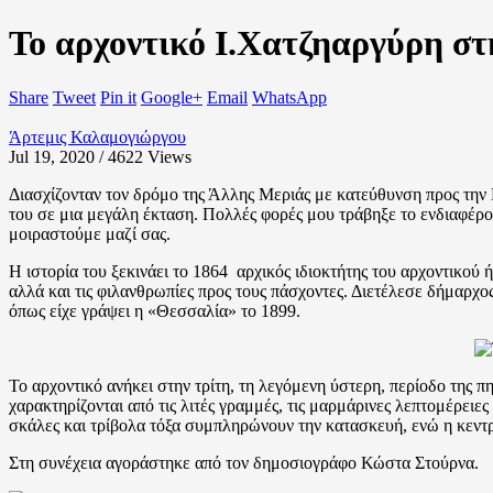
Το αρχοντικό Ι.Χατζηαργύρη στ
Share
Tweet
Pin it
Google+
Email
WhatsApp
Άρτεμις Καλαμογιώργου
Jul 19, 2020 / 4622
Views
Διασχίζονταν τον δρόμο της Άλλης Μεριάς με κατεύθυνση προς την Π
του σε μια μεγάλη έκταση. Πολλές φορές μου τράβηξε το ενδιαφέρον 
μοιραστούμε μαζί σας.
Η ιστορία του ξεκινάει το 1864 αρχικός ιδιοκτήτης του αρχοντικού
αλλά και τις φιλανθρωπίες προς τους πάσχοντες. Διετέλεσε δήμαρχ
όπως είχε γράψει η «Θεσσαλία» το 1899.
Το αρχοντικό ανήκει στην τρίτη, τη λεγόμενη ύστερη, περίοδο της πη
χαρακτηρίζονται από τις λιτές γραμμές, τις μαρμάρινες λεπτομέρει
σκάλες και τρίβολα τόξα συμπληρώνουν την κατασκευή, ενώ η κεντρ
Στη συνέχεια αγοράστηκε από τον δημοσιογράφο Κώστα Στούρνα.