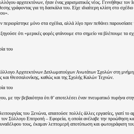
λόγου αρχιτεκτόνων, ήταν ένας χαρισματικός νέος. Γεννήθηκε τον Ιού
σης γράφοντας για τη δασκάλα του. Είχε ιδιαίτερη κλίση στο σχέδιο 
του».
ν περιορίστηκε μόνο στα σχέδια, αλλά λίγο πριν πεθάνει παρουσίασε 
εξηγούσε ότι «μερικές φορές φτάνουμε στο σημείο να βλέπουμε τα σχ
 Σύλλογο Αρχιτεκτόνων Διπλωματούχων Ανωτάτων Σχολών στη μνήμη το
ς και Θεσσαλονίκης, καθώς και της Σχολής Καλών Τεχνών.
υ, με την βεβαιότητα ότι θ’ αποτελέσει έναν πνευματικό πυρήνα στη
ιτουργίας του Ξενώνα, απαιτούσε πολλές άλλες εργασίες, γιατί το α
 τον Σύλλογο Επιτροπή – Εφορεία, η οποία ανέλαβε την προώθηση και
ναδέλφου τους, έκαμαν λεπτομερή αποτύπωση και φωτογράφιση του αρ