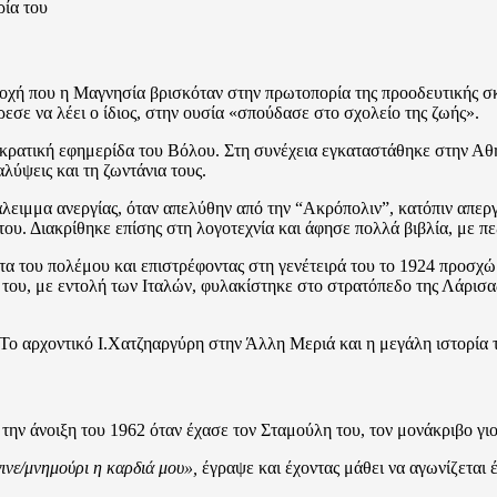
οχή που η Μαγνησία βρισκόταν στην πρωτοπορία της προοδευτικής σκέ
εσε να λέει ο ίδιος, στην ουσία «σπούδασε στο σχολείο της ζωής».
οκρατική εφημερίδα του Βόλου. Στη συνέχεια εγκαταστάθηκε στην Αθ
λύψεις και τη ζωντάνια τους.
λειμμα ανεργίας, όταν απελύθην από την “Ακρόπολιν”, κατόπιν απερ
ου. Διακρίθηκε επίσης στη λογοτεχνία και άφησε πολλά βιβλία, με πε
α του πολέμου και επιστρέφοντας στη γενέτειρά του το 1924 προσχώ
ση του, με εντολή των Ιταλών, φυλακίστηκε στο στρατόπεδο της Λάρι
 την άνοιξη του 1962 όταν έχασε τον Σταμούλη του, τον μονάκριβο γιο
γινε/μνημούρι η καρδιά μου»,
έγραψε και έχοντας μάθει να αγωνίζεται 