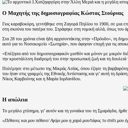
Ο Μαχητής της δημοσιογραφίας Κώστας Στούρνας
Γιος καραβοκύρη, γεννήθηκε στη Ζαγορά Πηλίου το 1900, σε μια επ
στη σκούνα του πατέρα του. Στράφηκε στη νομική αλλά, όπως του άρ
Στα 28 του χρόνια είναι ήδη αρχισυντάκτης στην «Πρόοδο», τη δημ
αυτό για το Νοσοκομείο «Σωτηρία», που άφησαν εποχή για τις αποκα
«Επέζησα από τον δημοσιογραφικόν μισθόν και μόνον με μικρόν διά
την κρυστάλλινη διαδρομή του στην προσωπική ζωή και τη δουλειά τ
Πολέμησε στο μέτωπο της Μικράς Ασίας, όπου έζησε τη βαρβαρότητ
του ήταν στις γραμμές της Εθνικής Αντίστασης και γι’ αυτή τη δρά
Νίκος Καρβούνης και η Μαρία Ιορδανίδου.
Η απώλεια
Το μεγάλο χτύπημα, γι’ αυτόν και τη γυναίκα του τη Σμαράγδα, ήρθε
«Πέθανες και μου πέθανε/ Αγόρι μου η χαρά μου/τάφος το σπίτι μου έ