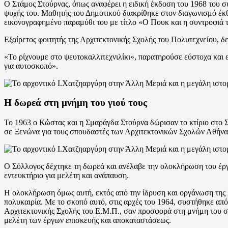
Ο Στάμος Στούρνας, όπως αναφέρει η ειδική έκδοση του 1968 του συλ
ψυχής του. Μαθητής του Δημοτικού διακρίθηκε στον διαγωνισμό έκθε
εικονογραφημένο παραμύθι του με τίτλο «Ο Πουκ και η συντροφιά 
Εξαίρετος φοιτητής της Αρχιτεκτονικής Σχολής του Πολυτεχνείου, δε
«Το ρίχνουμε στο ψευτοκαλλιτεχνιλίκι», παρατηρούσε εύστοχα και 
για αυτοσκοπό».
Η δωρεά στη μνήμη του γιού τους
Το 1963 ο Κώστας και η Σμαράγδα Στούρνα δώρισαν το κτίριο στο
σε Ξενώνα για τους σπουδαστές των Αρχιτεκτονικών Σχολών Αθήνα
Ο Σύλλογος δέχτηκε τη δωρεά και ανέλαβε την ολοκλήρωση του έργο
εντευκτήριο για μελέτη και ανάπαυση.
Η ολοκλήρωση όμως αυτή, εκτός από την ίδρυση και οργάνωση της λε
πολυκαιρία. Με το σκοπό αυτό, στις αρχές του 1964, συστήθηκε από
Αρχιτεκτονικής Σχολής του Ε.Μ.Π., σαν προσφορά στη μνήμη του συ
μελέτη των έργων επισκευής και αποκαταστάσεως.