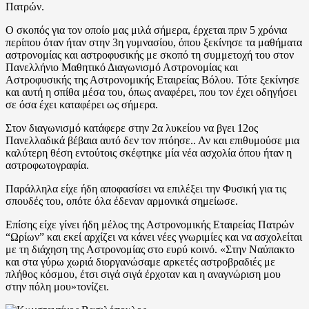
Πατρών.
Ο σκοπός για τον οποίο μας μιλά σήμερα, έρχεται πριν 5 χρόνια
περίπου όταν ήταν στην 3η γυμνασίου, όπου ξεκίνησε τα μαθήματα
αστρονομίας και αστροφυσικής με σκοπό τη συμμετοχή του στον
Πανελλήνιο Μαθητικό Διαγωνισμό Αστρονομίας και
Αστροφυσικής της Αστρονομικής Εταιρείας Βόλου. Τότε ξεκίνησε
και αυτή η σπίθα μέσα του, όπως αναφέρει, που τον έχει οδηγήσει
σε όσα έχει καταφέρει ως σήμερα.
Στον διαγωνισμό κατάφερε στην 2α λυκείου να βγει 12ος
Πανελλαδικά βέβαια αυτό δεν τον πτόησε.. Αν και επιθυμούσε μια
καλύτερη θέση εντούτοις σκέφτηκε μία νέα ασχολία όπου ήταν η
αστροφωτογραφία.
Παράλληλα είχε ήδη αποφασίσει να επιλέξει την Φυσική για τις
σπουδές του, οπότε όλα έδεναν αρμονικά σημείωσε.
Επίσης είχε γίνει ήδη μέλος της Αστρονομικής Εταιρείας Πατρών
“Ωρίων” και εκεί αρχίζει να κάνει νέες γνωριμίες και να ασχολείται
με τη διάχηση της Αστρονομίας στο ευρύ κοινό. «Στην Ναύπακτο
και στα γύρω χωριά διοργανώσαμε αρκετές αστροβραδιές με
πλήθος κόσμου, έτσι σιγά σιγά έρχοταν και η αναγνώριση μου
στην πόλη μου»τονίζει.