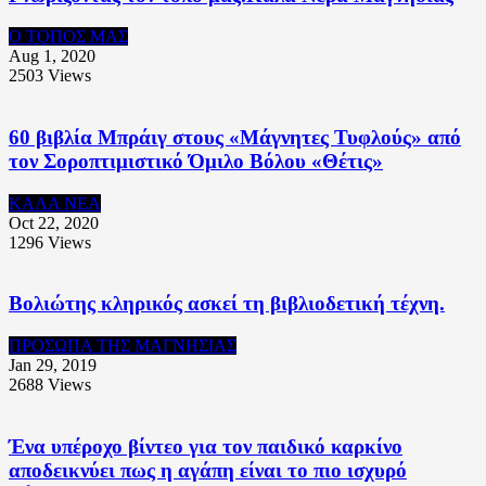
Ο ΤΟΠΟΣ ΜΑΣ
Aug 1, 2020
2503
Views
60 βιβλία Μπράιγ στους «Μάγνητες Τυφλούς» από
τον Σοροπτιμιστικό Όμιλο Βόλου «Θέτις»
ΚΑΛΑ ΝΕΑ
Oct 22, 2020
1296
Views
Βολιώτης κληρικός ασκεί τη βιβλιοδετική τέχνη.
ΠΡΟΣΩΠΑ ΤΗΣ ΜΑΓΝΗΣΙΑΣ
Jan 29, 2019
2688
Views
Ένα υπέροχο βίντεο για τον παιδικό καρκίνο
αποδεικνύει πως η αγάπη είναι το πιο ισχυρό