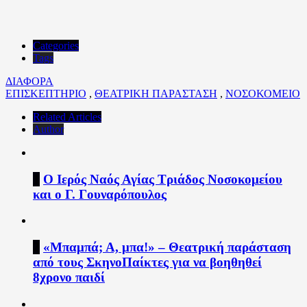
Categories
Tags
ΔΙΑΦΟΡΑ
ΕΠΙΣΚΕΠΤΗΡΙΟ
,
ΘΕΑΤΡΙΚΗ ΠΑΡΑΣΤΑΣΗ
,
ΝΟΣΟΚΟΜΕΙΟ
Related Articles
Author
1
Ο Ιερός Ναός Αγίας Τριάδος Νοσοκομείου
και ο Γ. Γουναρόπουλος
2
«Μπαμπά; Α, μπα!» – Θεατρική παράσταση
από τους ΣκηνοΠαίκτες για να βοηθηθεί
8χρονο παιδί