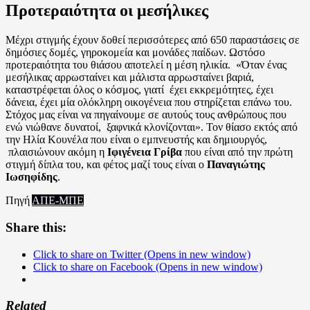
Προτεραιότητα οι μεσήλικες
Μέχρι στιγμής έχουν δοθεί περισσότερες από 650 παραστάσεις σε
δημόσιες δομές, γηροκομεία και μονάδες παίδων. Ωστόσο
προτεραιότητα του θιάσου αποτελεί η μέση ηλικία. «Όταν ένας
μεσήλικας αρρωσταίνει και μάλιστα αρρωσταίνει βαριά,
καταστρέφεται όλος ο κόσμος, γιατί έχει εκκρεμότητες, έχει
δάνεια, έχει μία ολόκληρη οικογένεια που στηρίζεται επάνω του.
Στόχος μας είναι να πηγαίνουμε σε αυτούς τους ανθρώπους που
ενώ νιώθανε δυνατοί, ξαφνικά κλονίζονται». Τον θίασο εκτός από
την Ηλία Κουνέλα που είναι ο εμπνευστής και δημιουργός,
πλαισιώνουν ακόμη η
Ιφιγένεια Γρίβα
που είναι από την πρώτη
στιγμή δίπλα του, και φέτος μαζί τους είναι ο
Παναγιώτης
Ιωσηφίδης
.
Πηγή
ΑΠΕ-ΜΠΕ
Share this:
Click to share on Twitter (Opens in new window)
Click to share on Facebook (Opens in new window)
Related