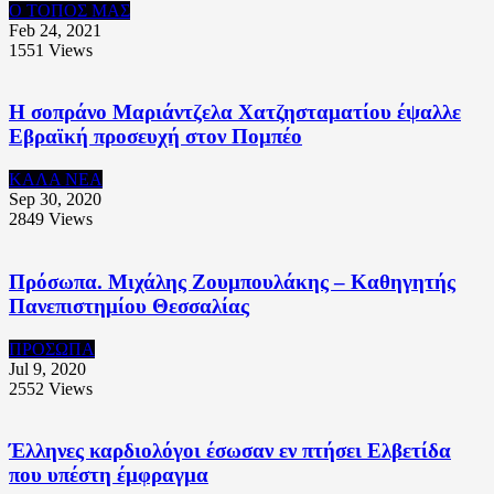
Ο ΤΟΠΟΣ ΜΑΣ
Feb 24, 2021
1551
Views
Η σοπράνο Μαριάντζελα Χατζησταματίου έψαλλε
Εβραϊκή προσευχή στον Πομπέο
ΚΑΛΑ ΝΕΑ
Sep 30, 2020
2849
Views
Πρόσωπα. Μιχάλης Ζουμπουλάκης – Καθηγητής
Πανεπιστημίου Θεσσαλίας
ΠΡΟΣΩΠΑ
Jul 9, 2020
2552
Views
Έλληνες καρδιολόγοι έσωσαν εν πτήσει Ελβετίδα
που υπέστη έμφραγμα