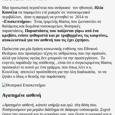
Μια προσωπική περιπέτεια που ανάγκασε τον ηθοποιό,
Ηλία
Κουνέλα
να παραμείνει επί μακρόν σε νοσοκομειακό
περιβάλλον, ήταν η αφορμή να γεννηθεί το 2014 το
«
Επισκεπτήριο»
: Ένας τριμελής θίασος που ζωντανεύει σε
θαλάμους και δωμάτια νοσοκομείων, θεατρικές
παραστάσεις.
Παραστάσεις που παίζονται γύρω από ένα
κρεβάτι, ενίοτε ψιθυριστά και με τραβηγμένες τις κουρτίνες,
αποκλειστικά για τον ασθενή που τις έχει ζητήσει.
Πρόκειται για μία δράση κοινωνικής ευθύνης του Εθνικού
Θεάτρου που προσφέρει τέχνη σε ανθρώπους που την αγαπούν,
αλλά για λόγους υγείας δεν μπορούν να την προσεγγίσουν. Το
ευγενές παράδοξο της υπόθεσης , είναι ότι ο συγκεκριμένος θίασος
προσκαλεί το κοινό με ένα γράμμα, που όπως λέει ο κ.
Κουνέλας αποτελεί προϋπόθεση για την όλη διαδικασία, το να
ζητάει ο ίδιος ο θεατής την παράσταση:
Αγαπημένε ασθενή
«Αγαπημένε ασθενή, κάποτε υπήρξα και εγώ στη θέση σου.
Νοσηλευόμουν για μεγάλο διάστημα σε διάφορα νοσοκομεία. Συχνά
έχανα την υπομονή και το κουράγιο μου, μου έλειπε η ομορφιά και η