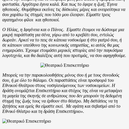
φαντασία. Αργότερα έγινα καλά. Και πως το έφερε η ζωή; Έγινα
ηθοποιός. Θυμήθηκα εκείνες τις δύσκολες μέρες και ονειρεύτηκα να
σου χαρίσω τις στιγμές που τόσο μου έλειψαν. Είμαστε τρεις
αγαπημένοι φίλοι και ηθοποιοί.
Ο Ηλίας, η Ιφιγένεια και ο Πάνος. Είμαστε έτοιμοι να δώσουμε μια
μικρή παράσταση για σένα, γύρω από το κρεβάτι σου, εντελώς
δωρεάν. Αρκεί να το πεις σε κάποια νοσοκόμα ή στο γιατρό σου, ή
σε κάποιον υπεύθυνο της κοινωνικής υπηρεσίας, κι αυτός θα μας
ενημερώσει. Έχουμε ετοιμάσει μερικές ιστορίες από την παγκόσμια
λογοτεχνία, και θα διαλέξεις αυτή που προτιμάς, να σου αφηγηθούμε.
Μπορείς να την παρακολουθήσεις μόνος σου ή με τους συνοδούς
σου, ή με όλο το θάλαμο. Οι παραστάσεις είναι προσφορά του
Εθνικού Θεάτρου στους νοσηλευόμενους των νοσοκομείων. Η
δράση ονομάζεται Επισκεπτήριο και στόχος της είναι να μεταφέρει
τη μαγεία της σκηνής σε ανθρώπους που δεν μπορούν τη δεδομένη
στιγμή της ζωής τους να έρθουν στο θέατρο. Μη διστάσεις να τη
ζητήσεις και εμείς θα είμαστε εκεί. Με αγάπη και σεβασμό από το
Εθνικό Θέατρο και τη δράση Επισκεπτήριο».