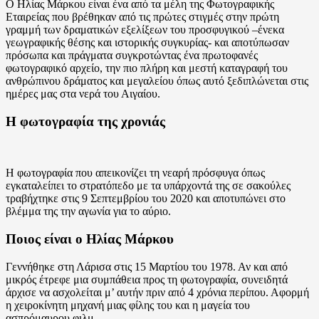
Ο Ηλίας Μάρκου είναι ένα από τα μέλη της Φωτογραφικής
Εταιρείας που βρέθηκαν από τις πρώτες στιγμές στην πρώτη
γραμμή των δραματικών εξελίξεων του προσφυγικού –ένεκα
γεωγραφικής θέσης και ιστορικής συγκυρίας- και αποτύπωσαν
πρόσωπα και πράγματα συγκροτώντας ένα πρωτοφανές
φωτογραφικό αρχείο, την πιο πλήρη και μεστή καταγραφή του
ανθρώπινου δράματος και μεγαλείου όπως αυτό ξεδιπλώνεται στις
ημέρες μας στα νερά του Αιγαίου.
Η φωτογραφία της χρονιάς
Η φωτογραφία που απεικονίζει τη νεαρή πρόσφυγα όπως
εγκαταλείπει το στρατόπεδο με τα υπάρχοντά της σε σακούλες
τραβήχτηκε στις 9 Σεπτεμβρίου του 2020 και αποτυπώνει στο
βλέμμα της την αγωνία για το αύριο.
Ποιος είναι ο Ηλίας Μάρκου
Γεννήθηκε στη Λάρισα στις 15 Μαρτίου του 1978. Αν και από
μικρός έτρεφε μια συμπάθεια προς τη φωτογραφία, συνειδητά
άρχισε να ασχολείται μ’ αυτήν πριν από 4 χρόνια περίπου. Αφορμή
η χειροκίνητη μηχανή μιας φίλης του και η μαγεία του
ασπρόμαυρου φιλμ.