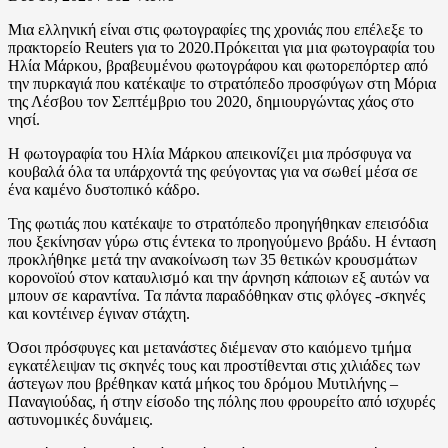
Μια ελληνική είναι στις φωτογραφίες της χρονιάς που επέλεξε το
πρακτορείο Reuters για το 2020.Πρόκειται για μια φωτογραφία του
Ηλία Μάρκου, βραβευμένου φωτογράφου και φωτορεπόρτερ από
την πυρκαγιά που κατέκαψε το στρατόπεδο προσφύγων στη Μόρια
της Λέσβου τον Σεπτέμβριο του 2020, δημιουργώντας χάος στο
νησί.
Η φωτογραφία του Ηλία Μάρκου απεικονίζει μια πρόσφυγα να
κουβαλά όλα τα υπάρχοντά της φεύγοντας για να σωθεί μέσα σε
ένα καμένο δυστοπικό κάδρο.
Της φωτιάς που κατέκαψε το στρατόπεδο προηγήθηκαν επεισόδια
που ξεκίνησαν γύρω στις έντεκα το προηγούμενο βράδυ. Η ένταση
προκλήθηκε μετά την ανακοίνωση των 35 θετικών κρουσμάτων
κορονοϊού στον καταυλισμό και την άρνηση κάποιων εξ αυτών να
μπουν σε καραντίνα. Τα πάντα παραδόθηκαν στις φλόγες -σκηνές
και κοντέινερ έγιναν στάχτη.
Όσοι πρόσφυγες και μετανάστες διέμεναν στο καιόμενο τμήμα
εγκατέλειψαν τις σκηνές τους και προστίθενται στις χιλιάδες των
άστεγων που βρέθηκαν κατά μήκος του δρόμου Μυτιλήνης –
Παναγιούδας, ή στην είσοδο της πόλης που φρουρείτο από ισχυρές
αστυνομικές δυνάμεις.