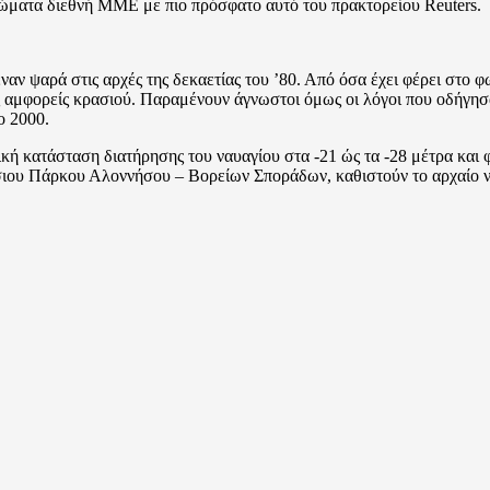
ρώματα διεθνή ΜΜΕ με πιο πρόσφατο αυτό του πρακτορείου Reuters.
αν ψαρά στις αρχές της δεκαετίας του ’80. Από όσα έχει φέρει στο φ
ες αμφορείς κρασιού. Παραμένουν άγνωστοι όμως οι λόγοι που οδήγησα
ο 2000.
κή κατάσταση διατήρησης του ναυαγίου στα -21 ώς τα -28 μέτρα και φ
σιου Πάρκου Αλοννήσου – Βορείων Σποράδων, καθιστούν το αρχαίο να