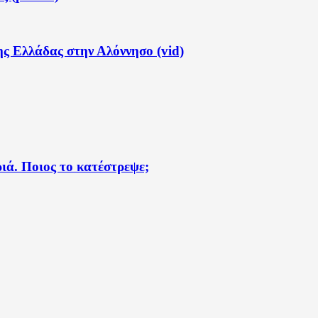
ης Ελλάδας στην Αλόννησο (vid)
ιά. Ποιος το κατέστρεψε;