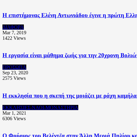
Η επιστήμονας Ελένη Αντωνιάδου έγινε η πρώτη Ελλ
ΔΙΑΦΟΡΑ
Mar 7, 2019
1422
Views
Η εργασία είναι μάθημα ζωής για την 20χρονη Βολιώ
ΠΡΟΣΩΠΑ
Sep 23, 2020
2575
Views
Η εκκλησία που η σκεπή της μοιάζει με ράχη καμήλα
ΕΚΚΛΗΣΙΕΣ-ΝΑΟΙ-ΜΟΝΑΣΤΗΡΙΑ
Mar 1, 2021
6306
Views
O Φούρνος του Βελέντζα στην Άλλη Μεριά Πηλίου κα