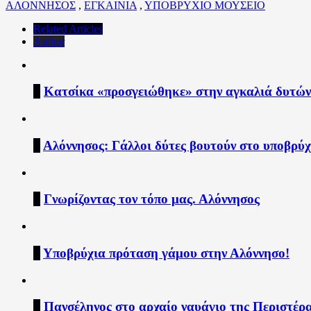
ΑΛΟΝΝΗΣΟΣ
,
ΕΓΚΑΙΝΙΑ
,
ΥΠΟΒΡΥΧΙΟ ΜΟΥΣΕΙΟ
Related Articles
Author
1
Κατσίκα «προσγειώθηκε» στην αγκαλιά δυτών 
2
Αλόννησος: Γάλλοι δύτες βουτούν στο υποβρύχι
3
Γνωρίζοντας τον τόπο μας. Αλόννησος
4
Υποβρύχια πρόταση γάμου στην Αλόννησο!
5
Πανσέληνος στο αρχαίο ναυάγιο της Περιστέρα