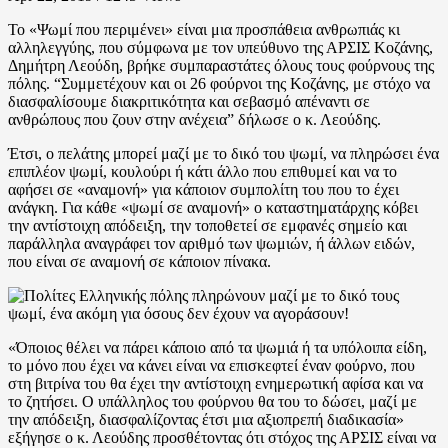
To «Ψωμί που περιμένει» είναι μια προσπάθεια ανθρωπιάς κι
αλληλεγγύης, που σύμφωνα με τον υπεύθυνο της ΑΡΣΙΣ Κοζάνης,
Δημήτρη Λεούδη, βρήκε συμπαραστάτες όλους τους φούρνους της
πόλης. “Συμμετέχουν και οι 26 φούρνοι της Κοζάνης, με στόχο να
διασφαλίσουμε διακριτικότητα και σεβασμό απέναντι σε
ανθρώπους που ζουν στην ανέχεια” δήλωσε ο κ. Λεούδης.
Έτσι, ο πελάτης μπορεί μαζί με το δικό του ψωμί, να πληρώσει ένα
επιπλέον ψωμί, κουλούρι ή κάτι άλλο που επιθυμεί και να το
αφήσει σε «αναμονή» για κάποιον συμπολίτη του που το έχει
ανάγκη. Για κάθε «ψωμί σε αναμονή» ο καταστηματάρχης κόβει
την αντίστοιχη απόδειξη, την τοποθετεί σε εμφανές σημείο και
παράλληλα αναγράφει τον αριθμό των ψωμιών, ή άλλων ειδών,
που είναι σε αναμονή σε κάποιον πίνακα.
«Όποιος θέλει να πάρει κάποιο από τα ψωμιά ή τα υπόλοιπα είδη,
το μόνο που έχει να κάνει είναι να επισκεφτεί έναν φούρνο, που
στη βιτρίνα του θα έχει την αντίστοιχη ενημερωτική αφίσα και να
το ζητήσει. Ο υπάλληλος του φούρνου θα του το δώσει, μαζί με
την απόδειξη, διασφαλίζοντας έτσι μια αξιοπρεπή διαδικασία»
εξήγησε ο κ. Λεούδης προσθέτοντας ότι στόχος της ΑΡΣΙΣ είναι να