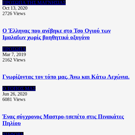
ΠΡΟΣΩΠΑ ΤΗΣ ΜΑΓΝΗΣΙΑΣ
Oct 13, 2020
2726
Views
Ο Έλληνας που ανέβηκε στο Τσο Ογιού των
Ιμαλαΐων χωρίς βοηθητικό οξυγόνο
ΠΡΟΣΩΠΑ
Mar 7, 2019
2162
Views
Γνωρίζοντας τον τόπο μας. Άνω και Κάτω Λεχώνια.
Ο ΤΟΠΟΣ ΜΑΣ
Jun 26, 2020
6081
Views
Ένας σύγχρονος Μαστρο-τσεπέτο στις Πινακάτες
Πηλίου
ΔΙΑΦΟΡΑ