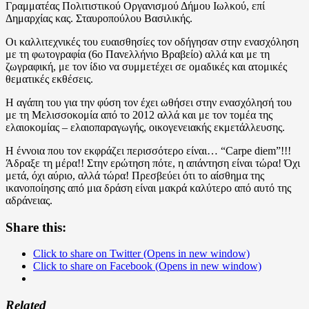
Γραμματέας Πολιτιστικού Οργανισμού Δήμου Ιωλκού, επί
Δημαρχίας κας. Σταυροπούλου Βασιλικής.
Οι καλλιτεχνικές του ευαισθησίες τον οδήγησαν στην ενασχόληση
με τη φωτογραφία (6ο Πανελλήνιο Βραβείο) αλλά και με τη
ζωγραφική, με τον ίδιο να συμμετέχει σε ομαδικές και ατομικές
θεματικές εκθέσεις.
Η αγάπη του για την φύση τον έχει ωθήσει στην ενασχόλησή του
με τη Μελισσοκομία από το 2012 αλλά και με τον τομέα της
ελαιοκομίας – ελαιοπαραγωγής, οικογενειακής εκμετάλλευσης.
Η έννοια που τον εκφράζει περισσότερο είναι… “Carpe diem”!!!
Άδραξε τη μέρα!! Στην ερώτηση πότε, η απάντηση είναι τώρα! Όχι
μετά, όχι αύριο, αλλά τώρα! Πρεσβεύει ότι το αίσθημα της
ικανοποίησης από μια δράση είναι μακρά καλύτερο από αυτό της
αδράνειας.
Share this:
Click to share on Twitter (Opens in new window)
Click to share on Facebook (Opens in new window)
Related