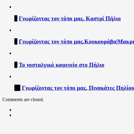
7
Γνωρίζοντας τον τόπο μας. Καστρί Πήλιο
8
Γνωρίζοντας τον τόπο μας.Κουκουράβα|Μακρι
9
Το νοσταλγικό καφενείο στο Πήλιο
10
Γνωρίζοντας τον τόπο μας. Πινακάτες Πηλίο
Comments are closed.