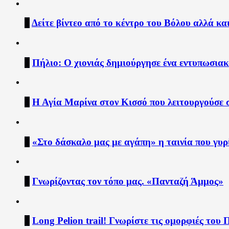
1
Δείτε βίντεο από το κέντρο του Βόλου αλλά κ
2
Πήλιο: Ο χιονιάς δημιούργησε ένα εντυπωσιακό
3
Η Αγία Μαρίνα στον Κισσό που λειτουργούσε σ
4
«Στο δάσκαλο μας με αγάπη» η ταινία που γυρ
5
Γνωρίζοντας τον τόπο μας. «Πανταζή Άμμος»
6
Long Pelion trail! Γνωρίστε τις ομορφιές του 