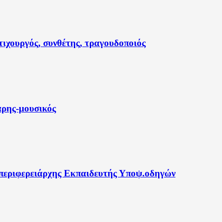
ιχουργός, συνθέτης, τραγουδοποιός
άρης-μουσικός
περιφερειάρχης Εκπαιδευτής Υποψ.οδηγών