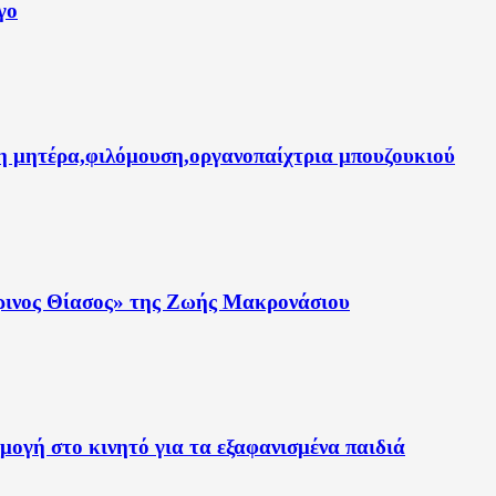
γο
η μητέρα,φιλόμουση,οργανοπαίχτρια μπουζουκιού
έρινος Θίασος» της Ζωής Μακρονάσιου
μογή στο κινητό για τα εξαφανισμένα παιδιά