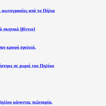
αι φωτογραφίες από το Πήλιο
 σκηνικό [βίντεο]
αν κρυφό σχολειό.
ίστηκε σε χωριό του Πηλίου
Πηλίου κάνοντας πεζοπορία.