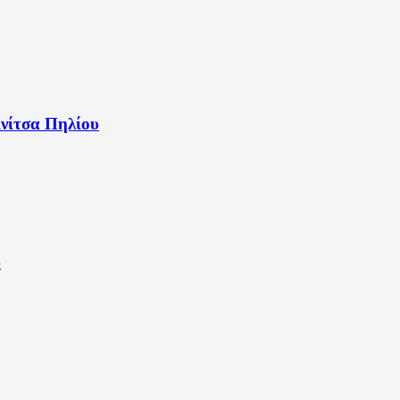
νίτσα Πηλίου
υ