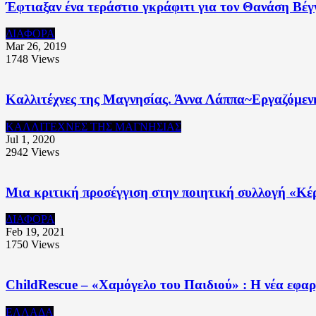
Έφτιαξαν ένα τεράστιο γκράφιτι για τον Θανάση Βέγ
ΔΙΑΦΟΡΑ
Mar 26, 2019
1748
Views
Καλλιτέχνες της Μαγνησίας. Άννα Λάππα~Εργαζόμεν
ΚΑΛΛΙΤΕΧΝΕΣ ΤΗΣ ΜΑΓΝΗΣΙΑΣ
Jul 1, 2020
2942
Views
Μια κριτική προσέγγιση στην ποιητική συλλογή «Κ
ΔΙΑΦΟΡΑ
Feb 19, 2021
1750
Views
ChildRescue – «Χαμόγελο του Παιδιού» : Η νέα εφαρ
ΕΛΛΑΔΑ