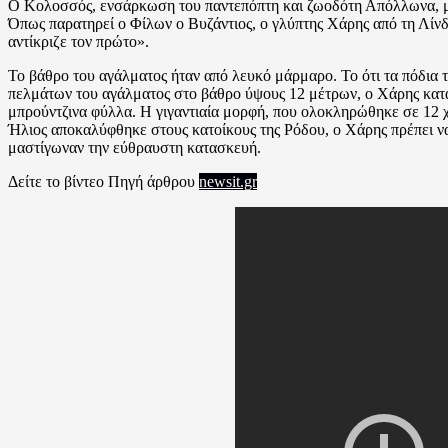
Ο Κολοσσός, ενσάρκωση του παντεπόπτη και ζωοδότη Απόλλωνα, με τ
Όπως παρατηρεί ο Φίλων ο Βυζάντιος, ο γλύπτης Χάρης από τη Λίνδ
αντίκριζε τον πρώτο».
Το βάθρο του αγάλματος ήταν από λευκό μάρμαρο. Το ότι τα πόδια
πελμάτων του αγάλματος στο βάθρο ύψους 12 μέτρων, ο Χάρης κατ
μπρούντζινα φύλλα. Η γιγαντιαία μορφή, που ολοκληρώθηκε σε 12 
Ήλιος αποκαλύφθηκε στους κατοίκους της Ρόδου, ο Χάρης πρέπει ν
μαστίγωναν την εύθραυστη κατασκευή.
Δείτε το βίντεο Πηγή άρθρου
newsit.gr