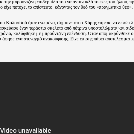
ην μπρούντζινη επιδερμίδα του να αντανακλά το φως του ήλιου, πρέπ
ο είχε πετύχει το απίστευτο, κάνοντας τον θεό του «πραγματικό θεό
 του Κολοσσού ήταν ενωμένα, σήμαινε ότι ο Χάρης έπρεπε να δώσει 
ασκεύασε έναν τεράστιο σκελετό από πέτρινα υποστυλώματα και σιδε
χρόνια, καλύφθηκε με μπρούντζινη επένδυση. Όταν απομακρύνθηκε ο 
α άφησε ένα στεναγμό ανακούφισης. Είχε επίσης πάρει αποτελεσματικ