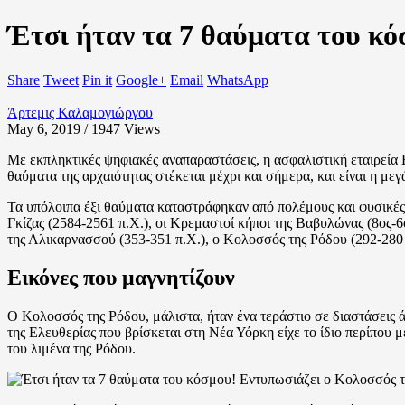
Έτσι ήταν τα 7 θαύματα του κό
Share
Tweet
Pin it
Google+
Email
WhatsApp
Άρτεμις Καλαμογιώργου
May 6, 2019 / 1947
Views
Με εκπληκτικές ψηφιακές αναπαραστάσεις, η ασφαλιστική εταιρεία B
θαύματα της αρχαιότητας στέκεται μέχρι και σήμερα, και είναι η με
Τα υπόλοιπα έξι θαύματα καταστράφηκαν από πολέμους και φυσικές
Γκίζας (2584-2561 π.Χ.), οι Κρεμαστοί κήποι της Βαβυλώνας (8ος-
της Αλικαρνασσού (353-351 π.Χ.), ο Κολοσσός της Ρόδου (292-280 π
Εικόνες που μαγνητίζουν
Ο Κολοσσός της Ρόδου, μάλιστα, ήταν ένα τεράστιο σε διαστάσεις 
της Ελευθερίας που βρίσκεται στη Νέα Υόρκη είχε το ίδιο περίπου 
του λιμένα της Ρόδου.