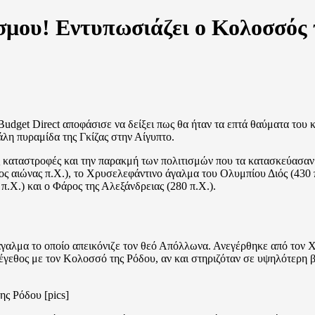
σμου! Εντυπωσιάζει ο Κολοσσός τ
udget Direct αποφάσισε να δείξει πως θα ήταν τα επτά θαύματα του κ
γάλη πυραμίδα της Γκίζας στην Αίγυπτο.
 καταστροφές και την παρακμή των πολιτισμών που τα κατασκεύασαν
6ος αιώνας π.Χ.), το Χρυσελεφάντινο άγαλμα του Ολυμπίου Διός (430
.Χ.) και ο Φάρος της Αλεξάνδρειας (280 π.Χ.).
άγαλμα το οποίο απεικόνιζε τον θεό Απόλλωνα. Ανεγέρθηκε από τον 
μέγεθος με τον Κολοσσό της Ρόδου, αν και στηριζόταν σε υψηλότερη β