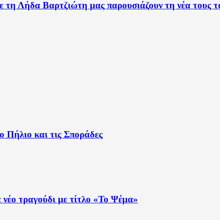
 τη Λήδα Βαρτζιώτη μας παρουσιάζουν τη νέα τους τ
ο Πήλιο και τις Σποράδες
 νέο τραγούδι με τίτλο «Το Ψέμα»