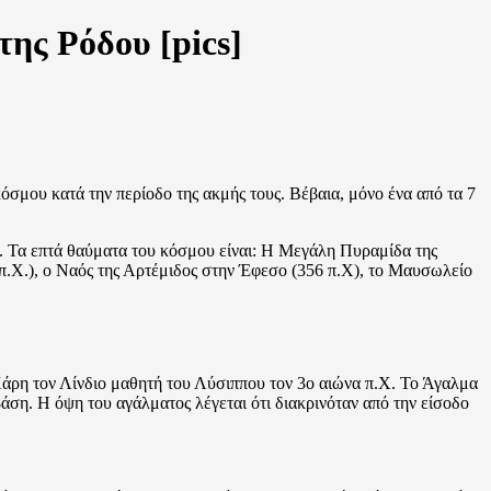
ης Ρόδου [pics]
όσμου κατά την περίοδο της ακμής τους. Βέβαια, μόνο ένα από τα 7
. Τα επτά θαύματα του κόσμου είναι: Η Μεγάλη Πυραμίδα της
 π.Χ.), ο Ναός της Αρτέμιδος στην Έφεσο (356 π.Χ), το Μαυσωλείο
Χάρη τον Λίνδιο μαθητή του Λύσιππου τον 3ο αιώνα π.Χ. Το Άγαλμα
άση. Η όψη του αγάλματος λέγεται ότι διακρινόταν από την είσοδο