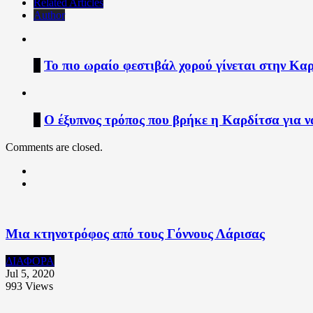
Related Articles
Author
1
Το πιο ωραίο φεστιβάλ χορού γίνεται στην Κα
2
Ο έξυπνος τρόπος που βρήκε η Καρδίτσα για να
Comments are closed.
Μια κτηνοτρόφος από τους Γόννους Λάρισας
ΔΙΑΦΟΡΑ
Jul 5, 2020
993
Views