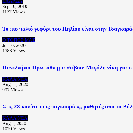
ΕΛΛΑΔΑ
Sep 19, 2019
1177
Views
Το πιο παλιό γεφύρι του Πηλίου είναι στην Τσαγκαρ
Ο ΤΟΠΟΣ ΜΑΣ
Jul 10, 2020
1583
Views
Πανελλήνιο Πρωτάθλημα στίβου: Μεγάλη νίκη για τ
ΚΑΛΑ ΝΕΑ
Aug 11, 2020
997
Views
Στις 28 καλύτερους παγκοσμίως, μαθητές από το Βό
ΚΑΛΑ ΝΕΑ
Aug 1, 2020
1070
Views