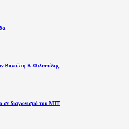
άδα
ον Βολιώτη Κ.Φιλιππίδης
λο σε διαγωνισμό του ΜΙΤ