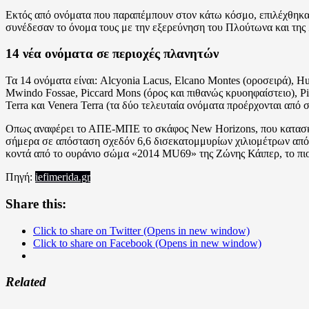
Εκτός από ονόματα που παραπέμπουν στον κάτω κόσμο, επιλέχθηκα
συνέδεσαν το όνομα τους με την εξερεύνηση του Πλούτωνα και της
14 νέα ονόματα σε περιοχές πλανητών
Τα 14 ονόματα είναι: Alcyonia Lacus, Elcano Montes (οροσειρά), H
Mwindo Fossae, Piccard Mons (όρος και πιθανώς κρυοηφαίστειο), Pi
Terra και Venera Terra (τα δύο τελευταία ονόματα προέρχονται από 
Οπως αναφέρει το ΑΠΕ-ΜΠΕ το σκάφος New Horizons, που κατασκε
σήμερα σε απόσταση σχεδόν 6,6 δισεκατομμυρίων χιλιομέτρων από τ
κοντά από το ουράνιο σώμα «2014 MU69» της Ζώνης Κάιπερ, το πιο 
Πηγή:
iefimerida.gr
Share this:
Click to share on Twitter (Opens in new window)
Click to share on Facebook (Opens in new window)
Related