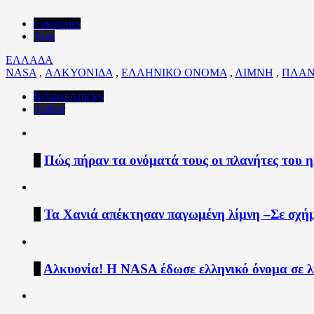
Categories
Tags
ΕΛΛΑΔΑ
NASA
,
ΑΛΚΥΟΝΙΔΑ
,
ΕΛΛΗΝΙΚΟ ΟΝΟΜΑ
,
ΛΙΜΝΗ
,
ΠΛΑΝ
Related Articles
Author
1
Πώς πήραν τα ονόματά τους οι πλανήτες του 
2
Τα Χανιά απέκτησαν παγωμένη λίμνη –Σε σχήμ
3
Αλκυονία! Η NASA έδωσε ελληνικό όνομα σε 