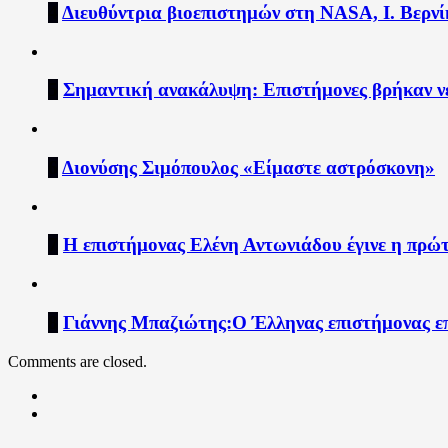
4
Διευθύντρια βιοεπιστημών στη ΝASA, Ι. Βερνίκ
5
Σημαντική ανακάλυψη: Επιστήμονες βρήκαν ν
6
Διονύσης Σιμόπουλος «Είμαστε αστρόσκονη»
7
Η επιστήμονας Ελένη Αντωνιάδου έγινε η πρώ
8
Γιάννης Μπαζιώτης:Ο Έλληνας επιστήμονας ε
Comments are closed.