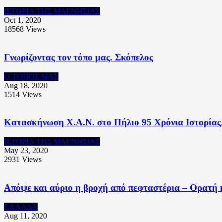
ΙΣΤΟΡΙΑ ΤΗΣ ΜΑΓΝΗΣΙΑΣ
Oct 1, 2020
18568
Views
Γνωρίζοντας τον τόπο μας. Σκόπελος
Ο ΤΟΠΟΣ ΜΑΣ
Aug 18, 2020
1514
Views
Κατασκήνωση Χ.Α.Ν. στο Πήλιο 95 Χρόνια Ιστορίας
ΙΣΤΟΡΙΑ ΤΗΣ ΜΑΓΝΗΣΙΑΣ
May 23, 2020
2931
Views
Απόψε και αύριο η βροχή από πεφταστέρια – Ορατή 
ΕΛΛΑΔΑ
Aug 11, 2020