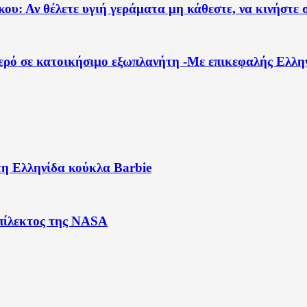
ου: Αν θέλετε υγιή γεράματα μη κάθεστε, να κινήστε 
ερό σε κατοικήσιμο εξωπλανήτη -Με επικεφαλής Ελλη
τη Ελληνίδα κούκλα Barbie
πίλεκτος της NASA