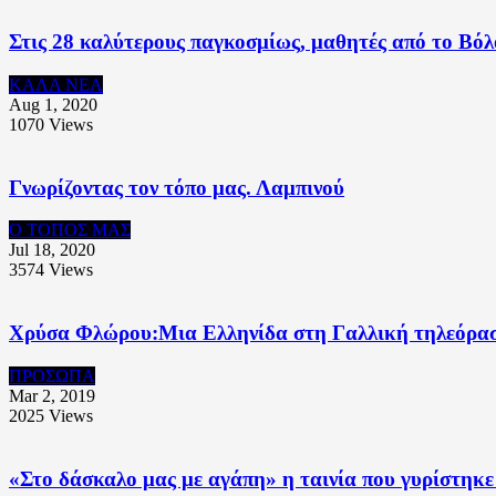
Στις 28 καλύτερους παγκοσμίως, μαθητές από το Βό
ΚΑΛΑ ΝΕΑ
Aug 1, 2020
1070
Views
Γνωρίζοντας τον τόπο μας. Λαμπινού
Ο ΤΟΠΟΣ ΜΑΣ
Jul 18, 2020
3574
Views
Χρύσα Φλώρου:Μια Ελληνίδα στη Γαλλική τηλεόρα
ΠΡΟΣΩΠΑ
Mar 2, 2019
2025
Views
«Στο δάσκαλο μας με αγάπη» η ταινία που γυρίστηκε