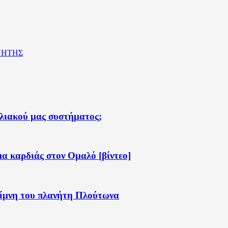
ΗΤΗΣ
ηλιακού μας συστήματος;
α καρδιάς στον Ομαλό [βίντεο]
λίμνη του πλανήτη Πλούτωνα