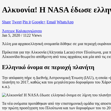
Αλκυονία! Η NASA έδωσε ελλην
Share
Tweet
Pin it
Google+
Email
WhatsApp
Άρτεμις Καλαμογιώργου
Jan 5, 2020 / 1122
Views
Άλλη μια αρχαιοελληνική ονομασία δόθηκε σε μια περιοχή ουράνιο
Πρόκειται για την Αλκυονία (Alcyonia Lacus) στον Πλούτωνα, μια 
Αλκυονίδα θεωρείτο απύθμενη από τους αρχαίους και μία από τις ε
Ελληνικό όνομα σε περιοχή πλανήτη
Την απόφαση πήρε η Διεθνής Αστρονομική Ένωση (IAU), η οποία «β
πλανήτη το 2017, καθώς και του μεγαλύτερου δορυφόρου του Χάροντ
κ.α.).
Τα νέα ονόματα προτάθηκαν από την επιστημονική ομάδα της αποστ
την πρώτη προσέγγιση του Πλούτωνα και των δορυφόρων του το 20