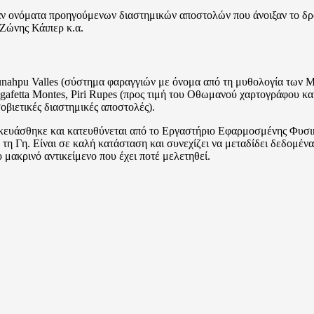
ν ονόματα προηγούμενων διαστημικών αποστολών που άνοιξαν το δρ
 Ζώνης Κάιπερ κ.α.
unahpu Valles (σύστημα φαραγγιών με όνομα από τη μυθολογία των Μά
gafetta Montes, Piri Rupes (προς τιμή του Οθωμανού χαρτογράφου και
σοβιετικές διαστημικές αποστολές).
υάσθηκε και κατευθύνεται από το Εργαστήριο Εφαρμοσμένης Φυσική
η Γη. Είναι σε καλή κατάσταση και συνεχίζει να μεταδίδει δεδομέν
μακρινό αντικείμενο που έχει ποτέ μελετηθεί.