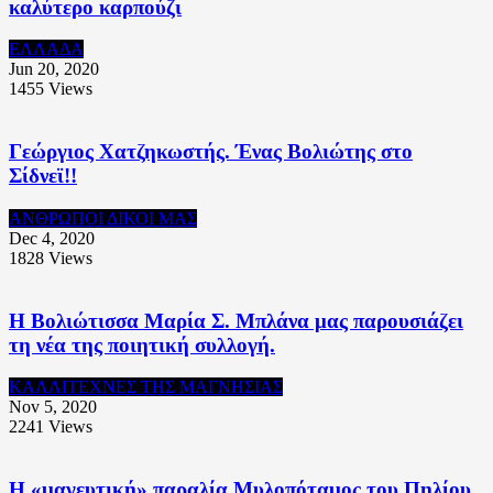
καλύτερο καρπούζι
ΕΛΛΑΔΑ
Jun 20, 2020
1455
Views
Γεώργιος Χατζηκωστής. Ένας Βολιώτης στο
Σίδνεϊ!!
ΑΝΘΡΩΠΟΙ ΔΙΚΟΙ ΜΑΣ
Dec 4, 2020
1828
Views
Η Βολιώτισσα Μαρία Σ. Μπλάνα μας παρουσιάζει
τη νέα της ποιητική συλλογή.
ΚΑΛΛΙΤΕΧΝΕΣ ΤΗΣ ΜΑΓΝΗΣΙΑΣ
Nov 5, 2020
2241
Views
Η «μαγευτική» παραλία Μυλοπόταμος του Πηλίου