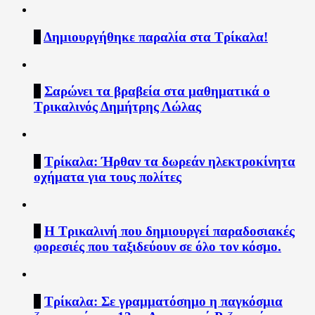
2
Δημιουργήθηκε παραλία στα Τρίκαλα!
3
Σαρώνει τα βραβεία στα μαθηματικά ο
Τρικαλινός Δημήτρης Λώλας
4
Τρίκαλα: Ήρθαν τα δωρεάν ηλεκτροκίνητα
οχήματα για τους πολίτες
5
Η Τρικαλινή που δημιουργεί παραδοσιακές
φορεσιές που ταξιδεύουν σε όλο τον κόσμο.
6
Τρίκαλα: Σε γραμματόσημο η παγκόσμια