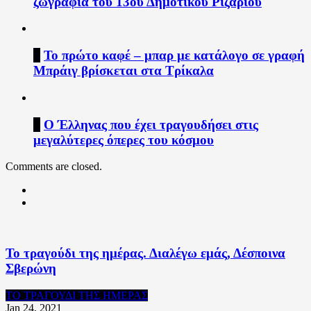
ζωγραφιά του 13ου Δημοτικού Ριζαριού
7
Το πρώτο καφέ – μπαρ με κατάλογο σε γραφή
Μπράιγ βρίσκεται στα Τρίκαλα
8
Ο Έλληνας που έχει τραγουδήσει στις
μεγαλύτερες όπερες του κόσμου
Comments are closed.
Το τραγούδι της ημέρας. Διαλέγω εμάς, Δέσποινα
Σβερώνη
ΤΟ ΤΡΑΓΟΥΔΙ ΤΗΣ ΗΜΕΡΑΣ
Jan 24, 2021