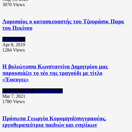
3070
Views
Λαρισαίος ο κατασκευαστής του Τζουράσικ Παρκ
του Πεκίνου
ΠΡΟΣΩΠΑ
Apr 8, 2019
1284
Views
Η βολιώτισσα Κωνσταντίνα Δημητρίου μας
παρουσιάζει το νέο της τραγούδι με τίτλο
«Έφευγες»
ΤΟ ΤΡΑΓΟΥΔΙ ΤΗΣ ΗΜΕΡΑΣ
Mar 7, 2021
1780
Views
Πρόσωπα Γεωργία Κορομηνά|συγγραφέας,
εργοθεραπεύτρια παιδιών και ενηλίκων