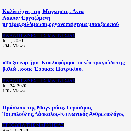
Καλλιτέχνες της Μαγνησίας. Άννα
Λάππα~Εργαζόμενη
μητέρα,φιλόμουση,οργανοπαίχτρια μπουζουκιού
ΚΑΛΛΙΤΕΧΝΕΣ ΤΗΣ ΜΑΓΝΗΣΙΑΣ
Jul 1, 2020
2942
Views
«Το ξυπνητήρι» Κυκλοφόρησε το νέο τραγούδι της
βολιώτισσας Έρρικας Πατρικίου.
ΚΑΛΛΙΤΕΧΝΕΣ ΤΗΣ ΜΑΓΝΗΣΙΑΣ
Jun 24, 2020
1702
Views
Πρόσωπα της Μαγνησίας. Γεράσιμος
Τσιμπλούλης,Δάσκαλος-Κοινωνικός Ανθρωπολόγος
ΠΡΟΣΩΠΑ ΤΗΣ ΜΑΓΝΗΣΙΑΣ
Aug 13, 2020