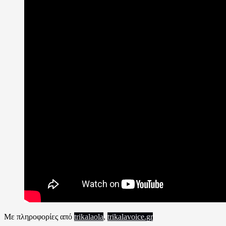
Με πληροφορίες από
trikalaola
,
trikalavoice.gr