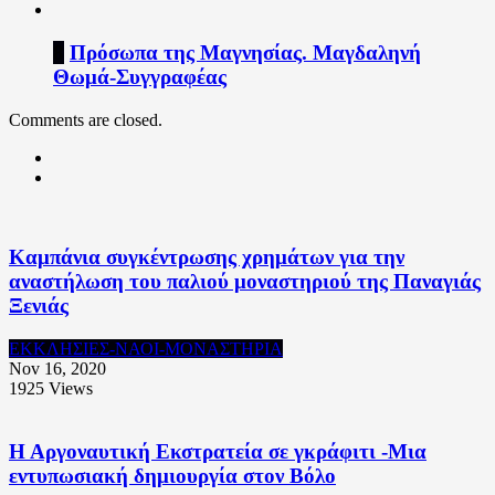
8
Πρόσωπα της Μαγνησίας. Μαγδαληνή
Θωμά-Συγγραφέας
Comments are closed.
Καμπάνια συγκέντρωσης χρημάτων για την
αναστήλωση του παλιού μοναστηριού της Παναγιάς
Ξενιάς
ΕΚΚΛΗΣΙΕΣ-ΝΑΟΙ-ΜΟΝΑΣΤΗΡΙΑ
Nov 16, 2020
1925
Views
Η Αργοναυτική Εκστρατεία σε γκράφιτι -Μια
εντυπωσιακή δημιουργία στον Βόλο