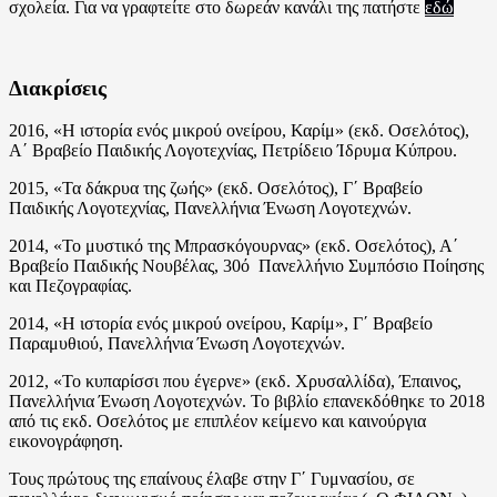
σχολεία. Για να γραφτείτε στο δωρεάν κανάλι της πατήστε
εδώ
Διακρίσεις
2016, «Η ιστορία ενός μικρού ονείρου, Καρίμ» (εκδ. Οσελότος),
Α΄ Βραβείο Παιδικής Λογοτεχνίας, Πετρίδειο Ίδρυμα Κύπρου.
2015, «Τα δάκρυα της ζωής» (εκδ. Οσελότος), Γ΄ Βραβείο
Παιδικής Λογοτεχνίας, Πανελλήνια Ένωση Λογοτεχνών.
2014, «Το μυστικό της Μπρασκόγουρνας» (εκδ. Οσελότος), Α΄
Βραβείο Παιδικής Νουβέλας, 30ό­ Πανελλήνιο Συμπόσιο Ποίησης
και Πεζογραφίας.
2014, «Η ιστορία ενός μικρού ονείρου, Καρίμ», Γ΄ Βραβείο
Παραμυθιού, Πανελλήνια Ένωση Λογοτεχνών.
2012, «Το κυπαρίσσι που έγερνε» (εκδ. Χρυσαλλίδα), Έπαινος,
Πανελλήνια Ένωση Λογοτεχνών. Το βιβλίο επανεκδόθηκε το 2018
από τις εκδ. Οσελότος με επιπλέον κείμενο και καινούργια
εικονογράφηση.
Τους πρώτους της επαίνους έλαβε στην Γ΄ Γυμνασίου, σε