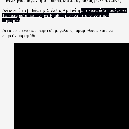
πανελλήνιο διαγωνισμό ποίησης και πεζογραφίας («Ο ΦΙΛΩΝ»).
Δείτε εδώ τα βιβλία της Στέλλας Αρβανίτη
#Τοκυπαρίσσιπουέγερνε
Το κυπαρίσσι που έγερνε βραβευμένο Χριστουγεννιάτικο
παραμύθι
Δείτε εδώ ένα αφιέρωμα σε μεγάλους παραμυθάδες και ένα
δωρεάν παραμύθι