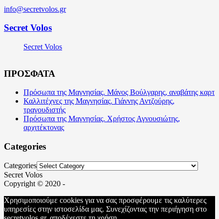
info@secretvolos.gr
Secret Volos
Secret Volos
ΠΡΟΣΦΑΤΑ
Πρόσωπα της Μαγνησίας. Μάνος Βούλγαρης, αναβάτης καρτ
Καλλιτέχνες της Μαγνησίας. Γιάννης Αντζούρης,
τραγουδιστής
Πρόσωπα της Μαγνησίας. Χρήστος Αγνουσιώτης,
αρχιτέκτονας
Categories
Categories
Secret Volos
Copyright © 2020 -
Χρησιμοποιούμε cookies για να σας προσφέρουμε τις καλύτερες
υπηρεσίες στην ιστοσελίδα μας. Συνεχίζοντας την περιήγηση στο
secretvolos.gr, αποδέχεστε τη χρήση