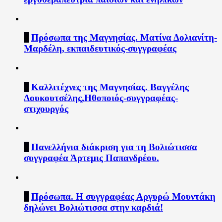
4
Πρόσωπα της Μαγνησίας. Ματίνα Δολιανίτη-
Μαρδέλη, εκπαιδευτικός-συγγραφέας
5
Καλλιτέχνες της Μαγνησίας. Βαγγέλης
Δουκουτσέλης,Ηθοποιός-συγγραφέας-
στιχουργός
6
Πανελλήνια διάκριση για τη Βολιώτισσα
συγγραφέα Άρτεμις Παπανδρέου.
7
Πρόσωπα. Η συγγραφέας Αργυρώ Μουντάκη
δηλώνει Βολιώτισσα στην καρδιά!