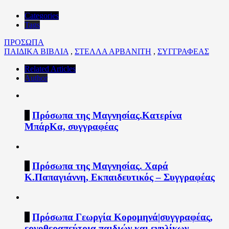
Categories
Tags
ΠΡΟΣΩΠΑ
ΠΑΙΔΙΚΑ ΒΙΒΛΙΑ
,
ΣΤΕΛΛΑ ΑΡΒΑΝΙΤΗ
,
ΣΥΓΓΡΑΦΕΑΣ
Related Articles
Author
1
Πρόσωπα της Μαγνησίας.Κατερίνα
ΜπάρΚα, συγγραφέας
2
Πρόσωπα της Μαγνησίας. Χαρά
Κ.Παπαγιάννη, Εκπαιδευτικός – Συγγραφέας
3
Πρόσωπα Γεωργία Κορομηνά|συγγραφέας,
εργοθεραπεύτρια παιδιών και ενηλίκων