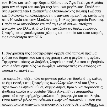
τον Βόλο και από την Βόρεια Εύβοια ,τον Άγιο Γεώργιο Λιχάδος
(από την πλευρά του πατέρα της) όπου και μεγάλωσε .Σπούδασε
στο Αριστοτέλειο Πανεπιστήμιο Θεσσαλονίκης Ιταλική Γλώσσα
και Φιλολογία και ολοκλήρωσε την πανεπιστημιακή της κατάρτιση
στον Καναδά και στην Μπολόνια της Ιταλίας (υποτροφία Erasmus).
Παράλληλα αποφοίτησε και από τη Σχολή Διπλωματούχων
Ξεναγών του ΕΟΤ. Από το 1996 εργάζεται ως διπλωματούχος
ξεναγός σε αρχαιολογικούς χώρους και μουσεία και κατά καιρούς
ως εκπαιδεύτρια στα ΚΕΚ.
Η συγγραφική της δραστηριότητα άρχισε από τα πολύ πρώιμα
χρόνια του δημοτικού και η συγγραφή είναι η μεγάλη της αγάπη.
Της αρέσει επίσης να διαβάζει, λατρεύει τα ταξίδια που τη βοηθούν
να συλλέγει εμπειρίες, να γνωρίζει διαφορετικές κουλτούρες και
φυσικά να εμπνέεται.
Το παραμύθι παίζει πολύ σημαντικό ρόλο στη δουλειά της καθώς
το έχει εντάξει στις ξεναγήσεις των ελληνικών αλλά και ξένων
σχολείων (ελληνικοί μύθοι, συμβολισμοί, θρύλοι και παραδόσεις).
Διαθέτει κανάλι στο youtube (Stella Arvaniti) με παραμύθια
,μυστικά συγγραφής,τέχνη,πολιτισμό ,ψυχαγωγία και οικολογία.
Είναι τακτικό μέλος του κύκλου Ελληνικού παιδικού βιβλίου και
πραγματοποιεί σεμινάρια δημιουργικής γραφής σε βιβλιοθήκες και