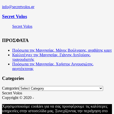
info@secretvolos.gr
Secret Volos
Secret Volos
ΠΡΟΣΦΑΤΑ
Πρόσωπα της Μαγνησίας. Μάνος Βούλγαρης, αναβάτης καρτ
Καλλιτέχνες της Μαγνησίας. Γιάννης Αντζούρης,
τραγουδιστής
Πρόσωπα της Μαγνησίας. Χρήστος Αγνουσιώτης,
αρχιτέκτονας
Categories
Categories
Secret Volos
Copyright © 2020 -
Χρησιμοποιούμε cookies για να σας προσφέρουμε τις καλύτερες
υπηρεσίες στην ιστοσελίδα μας. Συνεχίζοντας την περιήγηση στο