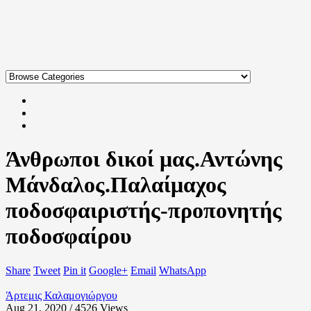
Άνθρωποι δικοί μας.Αντώνης
Μάνδαλος.Παλαίμαχος
ποδοσφαιριστής-προπονητής
ποδοσφαίρου
Share
Tweet
Pin it
Google+
Email
WhatsApp
Άρτεμις Καλαμογιώργου
Aug 21, 2020 / 4526
Views