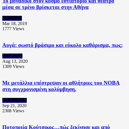
Το μοναδικό στον κόσμο εστιατόριο και θέατρο
μέσα σε τρένο βρίσκεται στην Αθήνα
ΕΛΛΑΔΑ
Mar 18, 2019
1777
Views
Αυγά: σωστό βράσιμο και εύκολο καθάρισμα, πως;
ΔΙΑΦΟΡΑ
Aug 13, 2020
1309
Views
Με μετάλλια επέστρεψαν οι αθλήτριες του ΝΟΒΑ
στη συγχρονισμένη κολύμβηση.
ΚΑΛΑ ΝΕΑ
Sep 21, 2020
2308
Views
Ποτοποιία Κούτσικος…πώς ξεκίνησε και από