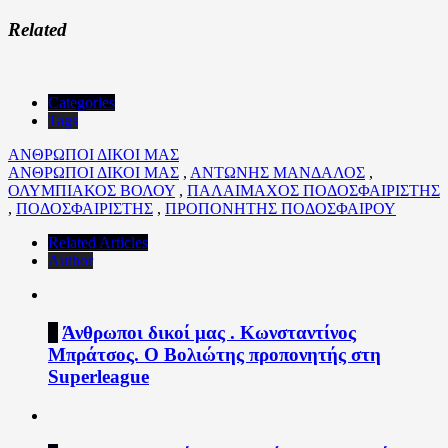
Related
Categories
Tags
ΑΝΘΡΩΠΟΙ ΔΙΚΟΙ ΜΑΣ
ΑΝΘΡΩΠΟΙ ΔΙΚΟΙ ΜΑΣ
,
ΑΝΤΩΝΗΣ ΜΑΝΔΑΛΟΣ
,
ΟΛΥΜΠΙΑΚΟΣ ΒΟΛΟΥ
,
ΠΑΛΑΙΜΑΧΟΣ ΠΟΔΟΣΦΑΙΡΙΣΤΗΣ
,
ΠΟΔΟΣΦΑΙΡΙΣΤΗΣ
,
ΠΡΟΠΟΝΗΤΗΣ ΠΟΔΟΣΦΑΙΡΟΥ
Related Articles
Author
1
Άνθρωποι δικοί μας . Κωνσταντίνος
Μπράτσος. Ο Βολιώτης προπονητής στη
Superleague