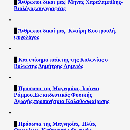
2
Άνθρωποι δικοί μας| Μηνάς Χαραλαμπίδης-
Βιολόγος,συγγραφέας
3
Άνθρωποι δικοί μας. Κλαίρη Κουτρουλή,
ψυχολόγος
4
Και επίσημα παίκτης της Κολωνίας ο
Βολιώτης Δημήτρης Λημνιός
5
Πρόσωπα της Μαγνησίας. Ιωάννα
Ράμμου,Εκπαιδευτικός Φυσικής
Αγωγής,προπονήτρια Καλαθοσφαίρισης
6
Πρόσωπα της Μαγνησίας. Ηλίας