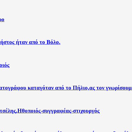
ρο
ήστος ήταν από το Βόλο.
οιός
ατογράφου καταγόταν από το Πήλιο,ας τον γνωρίσουμ
τσέλης,Ηθοποιός-συγγραφέας-στιχουργός