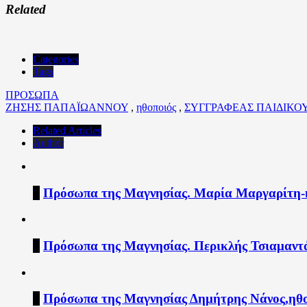
Related
Categories
Tags
ΠΡΟΣΩΠΑ
ΖΗΣΗΣ ΠΑΠΑΪΩΑΝΝΟΥ
,
ηθοποιός
,
ΣΥΓΓΡΑΦΕΑΣ ΠΑΙΔΙΚΟΥ
Related Articles
Author
1
Πρόσωπα της Μαγνησίας. Μαρία Μαργαρίτη-η
2
Πρόσωπα της Μαγνησίας. Περικλής Τσιαμαντ
3
Πρόσωπα της Μαγνησίας Δημήτρης Νάνος,ηθο