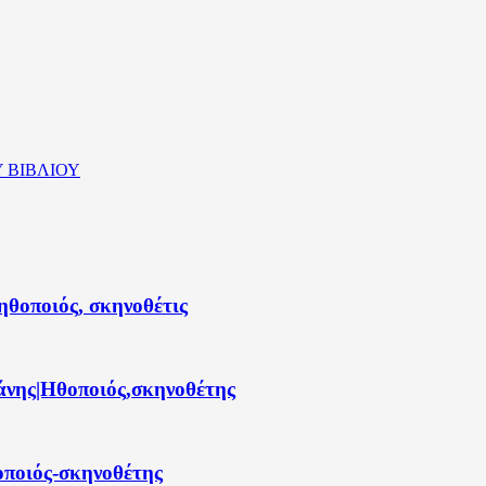
 ΒΙΒΛΙΟΥ
θοποιός, σκηνοθέτις
άνης|Ηθοποιός,σκηνοθέτης
ποιός-σκηνοθέτης