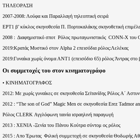
ΤΗΛΕΟΡΑΣΗ
2007-2008: Λούφα και Παραλλαγή τηλεοπτική σειρά
ΕΡΤ1 β’ κύκλος σκηνοθεσία Π. Πορτοκαλάκης σκηνοθετική επιμέλε
2008 : Διαφημιστικό σποτ Ρόλος πρωταγωνιστικός CONN-X του
2019:Κρατάς Μυστικό στον Alpha 2 επεισόδια ρόλος:Λελέκας
2019:Γυναίκα χωρίς όνομα ΑΝΤ1 (επεισόδιο 65) ρόλος Άντρας στο 
Οι συμμετοχές του στον κινηματογράφο
• ΚΙΝΗΜΑΤΟΓΡΑΦΟΣ
2012: Με χωρίς γυναίκες σε σκηνοθεσία Σεϊτανίδης Ρόλος Α΄ Αστυν
2012 : “The son of God” Magic Men σε σκηνοθεσία Erez Tadmor an
Ρόλος CLERK Αγγλόφωνη ταινία ισραηλινή παραγωγή
2013 : XENIA -Ξενία του Πάνου Κούτρα σύντομ ος ρόλος
2015 : Απο Έρωτας Φιλική συμμετοχή σε σκηνοθεσία Θοδωρής Αθ