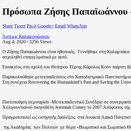
Πρόσωπα Ζήσης Παπαϊωάννου 
Share
Tweet
Pin it
Google+
Email
WhatsApp
Άρτεμις Καλαμογιώργου
Aug 4, 2020 / 3256
Views
Ο Ζήσης Παπαιωάννου είναι ηθοποιός. Γεννήθηκε στη Καλαμπάκα το
ασχοληθεί επαγγελματικά με αυτό.
Εισακτέος στη σχολή του Θεάτρου Τέχνης Κάρολος Κούν παίρνει 
Παρακολούθησε μετεκπαιδεύσεις στο Καποδιστριακό Πανεπιστήμιο Α
Στη συνέχεια Recovering the Humankind’s Past and Saving the Un
Πιστοποίηση σεμιναρίου -Μετεκπαιδευτικό Συνέδριο σε συνεργασ
Χολιγουντιανού σκηνοθέτη Jeremiah Comey το 2007.Απόφοιτος τη
Πραγματοποιεί ως εισηγητής Διαλέξεις στα Ανοικτά Λαικά Πανεπισ
της Ακαδημίας των Πολιτών με θέμα «Βιωματικό και Σωματικό 