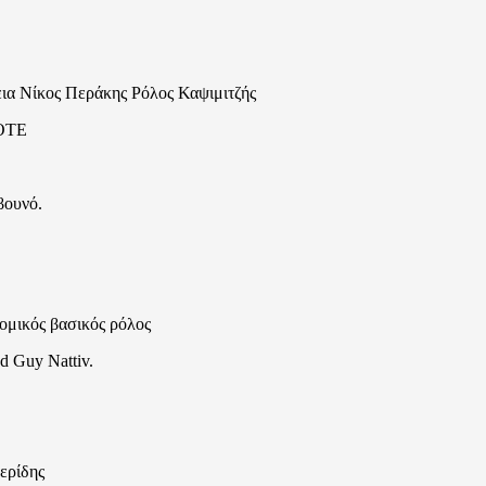
ια Νίκος Περάκης Ρόλος Καψιμιτζής
 ΟΤΕ
βουνό.
ομικός βασικός ρόλος
d Guy Nattiv.
ερίδης