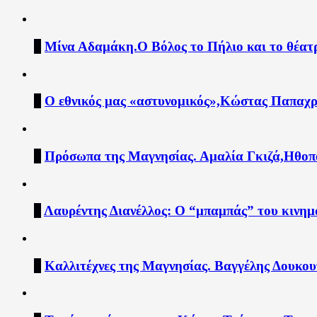
4
Μίνα Αδαμάκη.Ο Βόλος το Πήλιο και το θέατ
5
Ο εθνικός μας «αστυνομικός»,Κώστας Παπαχρ
6
Πρόσωπα της Μαγνησίας. Αμαλία Γκιζά,Ηθοπ
7
Λαυρέντης Διανέλλος: Ο “μπαμπάς” του κινημ
8
Καλλιτέχνες της Μαγνησίας. Βαγγέλης Δουκου