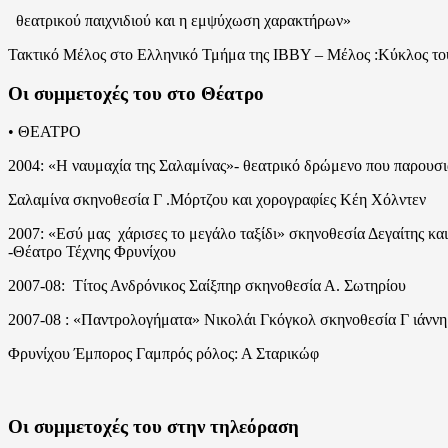
θεατρικού παιχνιδιού και η εμψύχωση χαρακτήρων»
Τακτικό Μέλος στο Ελληνικό Τμήμα της ΙΒΒΥ – Μέλος :Κύκλος το
Οι συμμετοχές του στο Θέατρο
• ΘΕΑΤΡΟ
2004: «Η ναυμαχία της Σαλαμίνας»- θεατρικό δρώμενο που παρουσ
Σαλαμίνα σκηνοθεσία Γ .Μόρτζου και χορογραφίες Κέη Χόλντεν
2007: «Εσύ μας χάρισες το μεγάλο ταξίδι» σκηνοθεσία Δεγαίτης 
-Θέατρο Τέχνης Φρυνίχου
2007-08: Τίτος Ανδρόνικος Σαίξπηρ σκηνοθεσία Α. Σωτηρίου
2007-08 : «Παντρολογήματα» Νικολάι Γκόγκολ σκηνοθεσία Γ ιάνν
Φρυνίχου Έμπορος Γαμπρός ρόλος: Α Σταρικώφ
Οι συμμετοχές του στην τηλεόραση