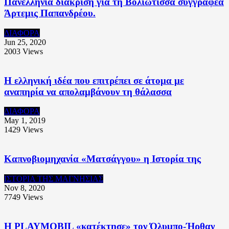
Πανελλήνια διάκριση για τη Βολιώτισσα συγγραφέα
Άρτεμις Παπανδρέου.
ΔΙΑΦΟΡΑ
Jun 25, 2020
2003
Views
Η ελληνική ιδέα που επιτρέπει σε άτομα με
αναπηρία να απολαμβάνουν τη θάλασσα
ΔΙΑΦΟΡΑ
May 1, 2019
1429
Views
Καπνοβιομηχανία «Ματσάγγου» η Ιστορία της
ΙΣΤΟΡΙΑ ΤΗΣ ΜΑΓΝΗΣΙΑΣ
Nov 8, 2020
7749
Views
Η PLAYMOBIL «κατέκτησε» τον Όλυμπο-Ήρθαν