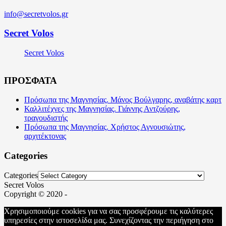
info@secretvolos.gr
Secret Volos
Secret Volos
ΠΡΟΣΦΑΤΑ
Πρόσωπα της Μαγνησίας. Μάνος Βούλγαρης, αναβάτης καρτ
Καλλιτέχνες της Μαγνησίας. Γιάννης Αντζούρης,
τραγουδιστής
Πρόσωπα της Μαγνησίας. Χρήστος Αγνουσιώτης,
αρχιτέκτονας
Categories
Categories
Secret Volos
Copyright © 2020 -
Χρησιμοποιούμε cookies για να σας προσφέρουμε τις καλύτερες
υπηρεσίες στην ιστοσελίδα μας. Συνεχίζοντας την περιήγηση στο