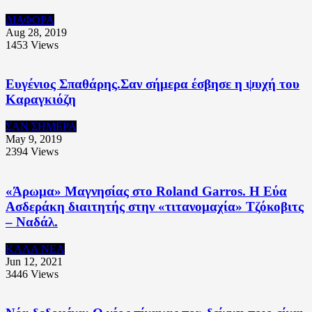
ΔΙΑΦΟΡΑ
Aug 28, 2019
1453
Views
Ευγένιος Σπαθάρης.Σαν σήμερα έσβησε η ψυχή του
Καραγκιόζη
ΣΑΝ ΣΗΜΕΡΑ
May 9, 2019
2394
Views
«Άρωμα» Μαγνησίας στο Roland Garros. Η Εύα
Ασδεράκη διαιτητής στην «τιτανομαχία» Τζόκοβιτς
– Ναδάλ.
ΚΑΛΑ ΝΕΑ
Jun 12, 2021
3446
Views