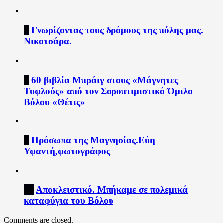
7
Γνωρίζοντας τους δρόμους της πόλης μας.
Νικοτσάρα.
8
60 βιβλία Μπράιγ στους «Μάγνητες
Τυφλούς» από τον Σοροπτιμιστικό Όμιλο
Βόλου «Θέτις»
9
Πρόσωπα της Μαγνησίας.Εύη
Υφαντή,φωτογράφος
10
Αποκλειστικό. Μπήκαμε σε πολεμικά
καταφύγια του Βόλου
Comments are closed.