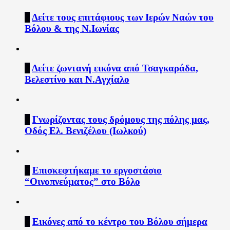
2
Δείτε τους επιτάφιους των Ιερών Ναών του
Βόλου & της Ν.Ιωνίας
3
Δείτε ζωντανή εικόνα από Τσαγκαράδα,
Βελεστίνο και Ν.Αγχίαλο
4
Γνωρίζοντας τους δρόμους της πόλης μας,
Οδός Ελ. Βενιζέλου (Ιωλκού)
5
Επισκεφτήκαμε το εργοστάσιο
“Οινοπνεύματος” στο Βόλο
6
Εικόνες από το κέντρο του Βόλου σήμερα