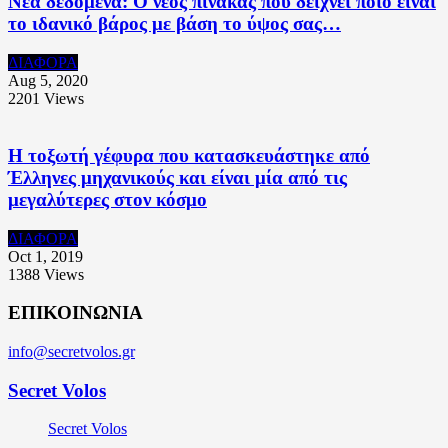
Νέα δεδομένα: Ο νέος πίνακας που δείχνει ποιο είναι
το ιδανικό βάρος με βάση το ύψος σας…
ΔΙΑΦΟΡΑ
Aug 5, 2020
2201
Views
Η τοξωτή γέφυρα που κατασκευάστηκε από
Έλληνες μηχανικούς και είναι μία από τις
μεγαλύτερες στον κόσμο
ΔΙΑΦΟΡΑ
Oct 1, 2019
1388
Views
ΕΠΙΚΟΙΝΩΝΙΑ
info@secretvolos.gr
Secret Volos
Secret Volos