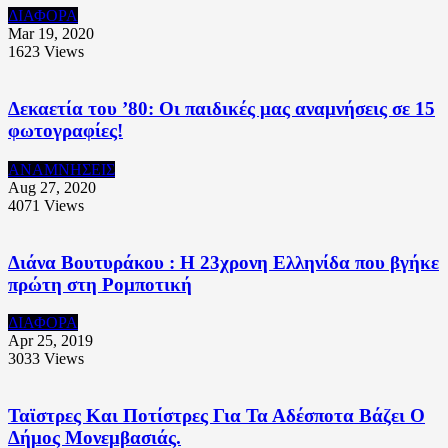
ΔΙΑΦΟΡΑ
Mar 19, 2020
1623
Views
Δεκαετία του ’80: Οι παιδικές μας αναμνήσεις σε 15
φωτογραφίες!
ΑΝΑΜΝΗΣΕΙΣ
Aug 27, 2020
4071
Views
Διάνα Βουτυράκου : Η 23χρονη Ελληνίδα που βγήκε
πρώτη στη Ρομποτική
ΔΙΑΦΟΡΑ
Apr 25, 2019
3033
Views
Ταϊστρες Και Ποτίστρες Για Τα Αδέσποτα Βάζει Ο
Δήμος Μονεμβασιάς.