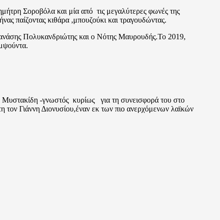
μήτρη Σοροβόλα και μία από τις μεγαλύτερες φωνές της
νας παίζοντας κιθάρα ,μπουζούκι και τραγουδώντας.
 Θανάσης Πολυκανδριώτης και ο Νότης Μαυρουδής.Το 2019,
αμψούντα.
 Μυστακίδη -γνωστός κυρίως για τη συνεισφορά του στο
η τον Γιάννη Διονυσίου,έναν εκ των πιο ανερχόμενων λαϊκών