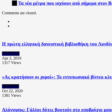
10
Τα νέα μέτρα που ισχύουν από σήμερα στον 
Comments are closed.
Η πρώτη ελληνική δανειστική βιβλιοθήκη του Λονδί
ΔΙΑΦΟΡΑ
Apr 2, 2019
1317
Views
«Ας κρατήσουν οι χοροί»: Το εντυπωσιακό βίντεο κλ
ΕΛΛΑΔΑ
Oct 22, 2020
1381
Views
Αλόννησος: Γάλλοι δύτες βουτούν στο υποβρύχιο μουσ