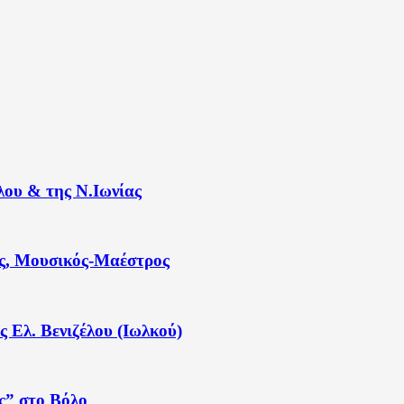
λου & της Ν.Ιωνίας
ς, Μουσικός-Μαέστρος
ς Ελ. Βενιζέλου (Ιωλκού)
ς” στο Βόλο