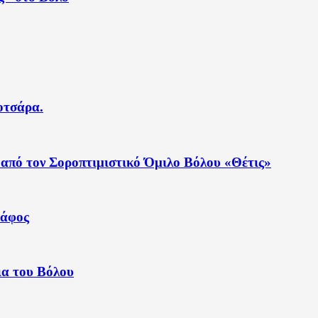
οτσάρα.
από τον Σοροπτιμιστικό Όμιλο Βόλου «Θέτις»
ράφος
ια του Βόλου