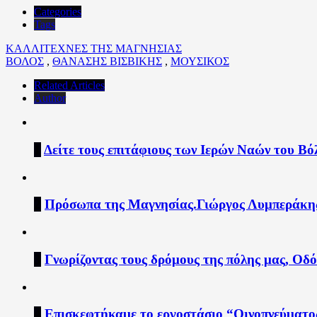
Categories
Tags
ΚΑΛΛΙΤΕΧΝΕΣ ΤΗΣ ΜΑΓΝΗΣΙΑΣ
ΒΟΛΟΣ
,
ΘΑΝΑΣΗΣ ΒΙΣΒΙΚΗΣ
,
ΜΟΥΣΙΚΟΣ
Related Articles
Author
1
Δείτε τους επιτάφιους των Ιερών Ναών του Βό
2
Πρόσωπα της Μαγνησίας.Γιώργος Λυμπεράκη
3
Γνωρίζοντας τους δρόμους της πόλης μας, Οδό
4
Επισκεφτήκαμε το εργοστάσιο “Οινοπνεύματο