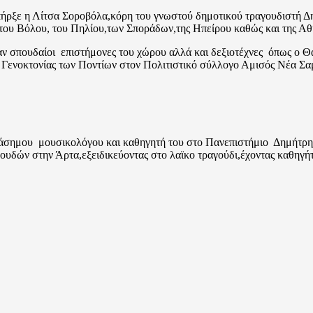
ήρξε η Λίτσα Σοροβόλα,κόρη του γνωστού δημοτικού τραγουδιστή Δη
 του Βόλου, του Πηλίου,των Σποράδων,της Ηπείρου καθώς και της Αθή
ταν σπουδαίοι επιστήμονες του χώρου αλλά και δεξιοτέχνες όπως ο
ς Γενοκτονίας των Ποντίων στον Πολιτιστικό σύλλογο Αμισός Νέα Σ
ιάσημου μουσικολόγου και καθηγητή του στο Πανεπιστήμιο Δημήτρη
υδών στην Άρτα,εξειδικεύοντας στο λαϊκο τραγούδι,έχοντας καθηγήτ