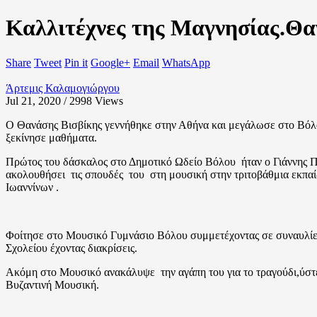
Καλλιτέχνες της Μαγνησίας.Θα
Share
Tweet
Pin it
Google+
Email
WhatsApp
Άρτεμις Καλαμογιώργου
Jul 21, 2020 / 2998
Views
Ο Θανάσης Βισβίκης γεννήθηκε στην Αθήνα και μεγάλωσε στο Βόλο
ξεκίνησε μαθήματα.
Πρώτος του δάσκαλος στο Δημοτικό Ωδείο Βόλου ήταν ο Γιάννης Π
ακολουθήσει τις σπουδές του στη μουσική στην τριτοβάθμια εκπ
Ιωαννίνων .
Φοίτησε στο Μουσικό Γυμνάσιο Βόλου συμμετέχοντας σε συναυλίες
Σχολείου έχοντας διακρίσεις.
Ακόμη στο Μουσικό ανακάλυψε την αγάπη του για το τραγούδι,ύστε
Βυζαντινή Μουσική.