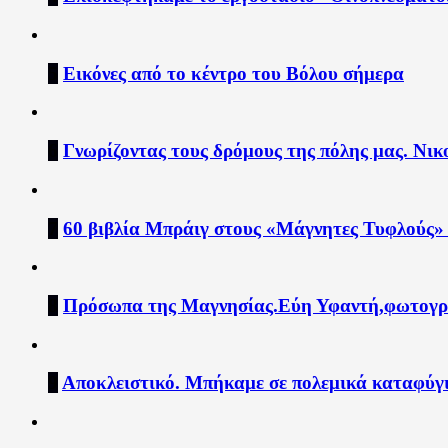
5
Εικόνες από το κέντρο του Βόλου σήμερα
6
Γνωρίζοντας τους δρόμους της πόλης μας. Νικ
7
60 βιβλία Μπράιγ στους «Μάγνητες Τυφλούς» 
8
Πρόσωπα της Μαγνησίας.Εύη Υφαντή,φωτογ
9
Αποκλειστικό. Μπήκαμε σε πολεμικά καταφύγ