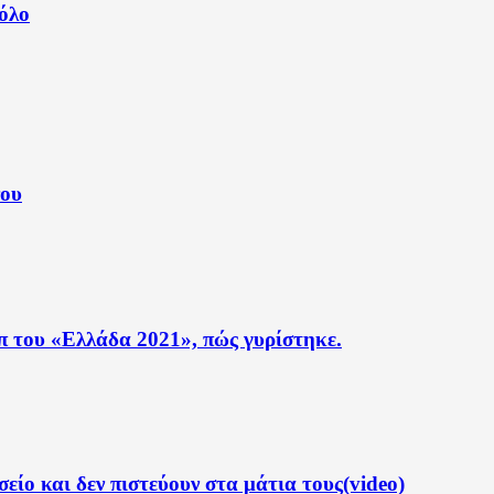
Βόλο
νου
ιπ του «Ελλάδα 2021», πώς γυρίστηκε.
είο και δεν πιστεύουν στα μάτια τους(video)