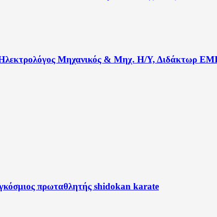
 Ηλεκτρολόγος Μηχανικός & Μηχ. Η/Υ, Διδάκτωρ Ε
κόσμιος πρωταθλητής shidokan karate