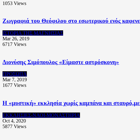
1053
Views
Ζωγραφιά του Θεόφιλου στο εσωτερικού ενός καφεν
ΙΣΤΟΡΙΑ ΤΗΣ ΜΑΓΝΗΣΙΑΣ
Mar 26, 2019
6717
Views
Διονύσης Σιμόπουλος «Είμαστε αστρόσκονη»
ΠΡΟΣΩΠΑ
Mar 7, 2019
1677
Views
Η «μυστική» εκκλησία χωρίς καμπάνα και σταυρό,με 
ΕΚΚΛΗΣΙΕΣ-ΝΑΟΙ-ΜΟΝΑΣΤΗΡΙΑ
Oct 4, 2020
5877
Views