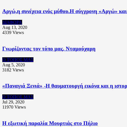
Αργώ,η συνέχεια ενός μύθου.Η σύγχρονη «Αργώ» και 
ΔΙΑΦΟΡΑ
Aug 13, 2020
4339
Views
Γνωρίζοντας τον τόπο μας. Νταμούχαρη
Ο ΤΟΠΟΣ ΜΑΣ
Aug 5, 2020
3182
Views
«Παναγιά Ξενιά» -Η θαυματουργή εικόνα και η ιστορ
Ο ΤΟΠΟΣ ΜΑΣ
Jul 29, 2020
11970
Views
Η εξωτική παραλία Μουρτιάς στο Πήλιο