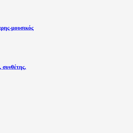
άρης-μουσικός
 συνθέτης.