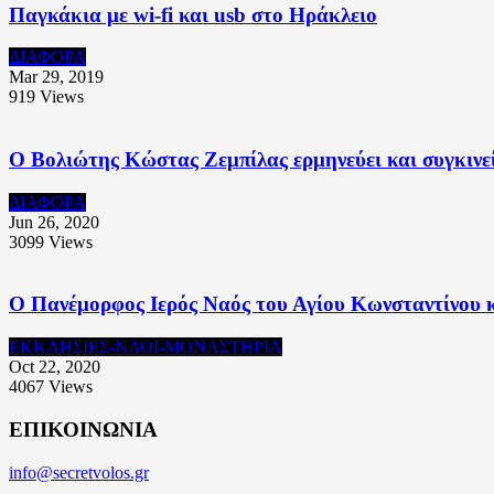
Παγκάκια με wi-fi και usb στο Ηράκλειο
ΔΙΑΦΟΡΑ
Mar 29, 2019
919
Views
O Βολιώτης Κώστας Ζεμπίλας ερμηνεύει και συγκινε
ΔΙΑΦΟΡΑ
Jun 26, 2020
3099
Views
Ο Πανέμορφος Ιερός Ναός του Αγίου Κωνσταντίνου κ
ΕΚΚΛΗΣΙΕΣ-ΝΑΟΙ-ΜΟΝΑΣΤΗΡΙΑ
Oct 22, 2020
4067
Views
ΕΠΙΚΟΙΝΩΝΙΑ
info@secretvolos.gr