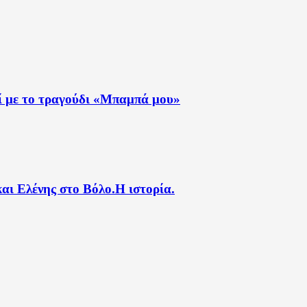
ί με το τραγούδι «Μπαμπά μου»
αι Ελένης στο Βόλο.Η ιστορία.