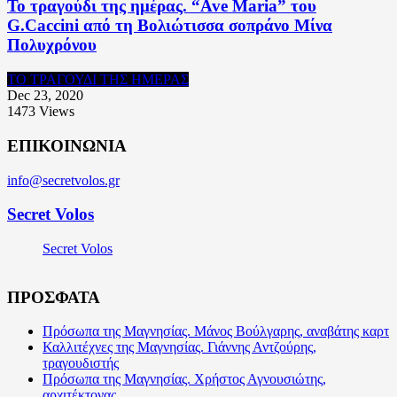
Το τραγούδι της ημέρας. “Ave Maria” του
G.Caccini από τη Βολιώτισσα σοπράνο Μίνα
Πολυχρόνου
ΤΟ ΤΡΑΓΟΥΔΙ ΤΗΣ ΗΜΕΡΑΣ
Dec 23, 2020
1473
Views
ΕΠΙΚΟΙΝΩΝΙΑ
info@secretvolos.gr
Secret Volos
Secret Volos
ΠΡΟΣΦΑΤΑ
Πρόσωπα της Μαγνησίας. Μάνος Βούλγαρης, αναβάτης καρτ
Καλλιτέχνες της Μαγνησίας. Γιάννης Αντζούρης,
τραγουδιστής
Πρόσωπα της Μαγνησίας. Χρήστος Αγνουσιώτης,
αρχιτέκτονας