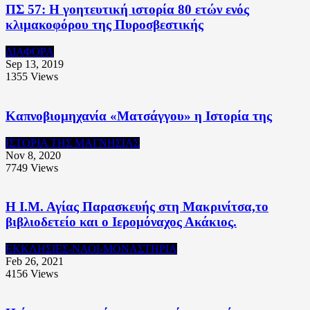
ΠΣ 57: Η γοητευτική ιστορία 80 ετών ενός
κλιμακοφόρου της Πυροσβεστικής
ΔΙΑΦΟΡΑ
Sep 13, 2019
1355
Views
Καπνοβιομηχανία «Ματσάγγου» η Ιστορία της
ΙΣΤΟΡΙΑ ΤΗΣ ΜΑΓΝΗΣΙΑΣ
Nov 8, 2020
7749
Views
Η Ι.Μ. Αγίας Παρασκευής στη Μακρινίτσα,το
βιβλιοδετείο και ο Ιερομόναχος Ακάκιος.
ΕΚΚΛΗΣΙΕΣ-ΝΑΟΙ-ΜΟΝΑΣΤΗΡΙΑ
Feb 26, 2021
4156
Views